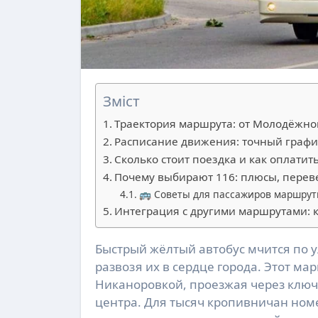
Зміст
Траектория маршрута: от Молодёжно
Расписание движения: точный графи
Сколько стоит поездка и как оплатит
Почему выбирают 116: плюсы, пер
🚌 Советы для пассажиров маршрут
Интеграция с другими маршрутами: к
Быстрый жёлтый автобус мчится по улицам Кропивницкого, собирая пассажиров с окраин и
развозя их в сердце города. Этот м
Никаноровкой, проезжая через ключ
центра. Для тысяч кропивничан ном