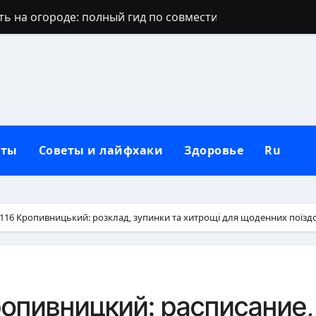
ть на огороде: полный гид по совместимости культур
е попало: причины, решения и профилактика
орит свеча: значение пламени и народные толкования
т хозяина: причины и реальные решения
: что делать — полный гид с действиями и защитой
кты
Советы и лайфхаки
Здоровье
Ru
ерево: виды, признаки и методы борьбы
 полный гид с историей и традициями
ое мясо: полный гид по рискам и преимуществам
16 Кропивницький: розклад, зупинки та хитрощі для щоденних поїзд
диции, секреты и полный гид
огда не отдаёт столько энергии, сколько заявлено?
опивницкий: расписание,