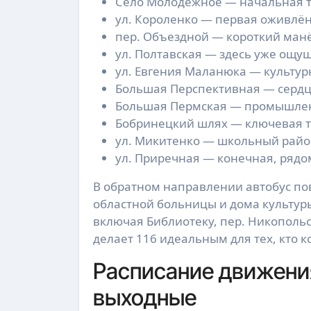
Село Молодёжное — начальная т
ул. Короленко — первая оживлё
пер. Объездной — короткий манё
ул. Полтавская — здесь уже ощущ
ул. Евгения Маланюка — культур
Большая Перспективная — сердце
Большая Пермская — промышленн
Бобринецкий шлях — ключевая тр
ул. Микитенко — школьный райо
ул. Приречная — конечная, рядо
В обратном направлении автобус по
областной больницы и дома культуры
включая Библиотеку, пер. Никопольск
делает 116 идеальным для тех, кто 
Расписание движения
выходные