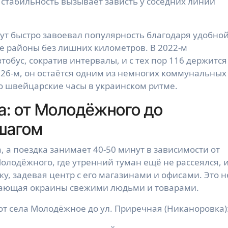
стабильность вызывает зависть у соседних линий
ут быстро завоевал популярность благодаря удобно
 районы без лишних километров. В 2022-м
обус, сократив интервалы, и с тех пор 116 держится
2026-м, он остаётся одним из немногих коммунальных
о швейцарские часы в украинском ритме.
а: от Молодёжного до
 шагом
, а поездка занимает 40-50 минут в зависимости от
Молодёжного, где утренний туман ещё не рассеялся, 
, задевая центр с его магазинами и офисами. Это н
итающая окраины свежими людьми и товарами.
т села Молодёжное до ул. Приречная (Никаноровка)