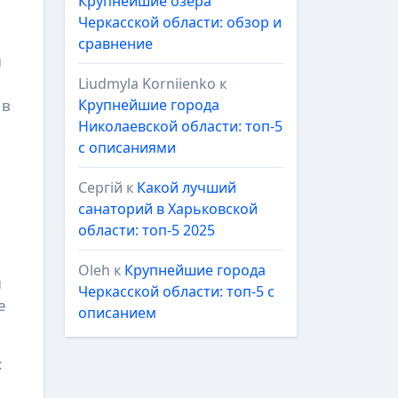
Крупнейшие озёра
Черкасской области: обзор и
сравнение
й
Liudmyla Korniienko
к
Крупнейшие города
 в
Николаевской области: топ-5
с описаниями
Сергій
к
Какой лучший
санаторий в Харьковской
области: топ-5 2025
Oleh
к
Крупнейшие города
и
Черкасской области: топ-5 с
е
описанием
: