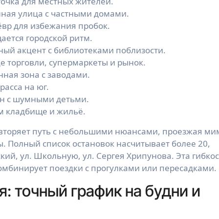
очка для местных жителей.
нная улица с частными домами.
вр для избежания пробок.
ается городской ритм.
ный акцент с библиотеками поблизости.
 торговли, супермаркеты и рынок.
ая зона с заводами.
асса на юг.
н с шумными детьми.
м кладбище и жильё.
вторяет путь с небольшими нюансами, проезжая ми
. Полный список остановок насчитывает более 20,
ий, ул. Школьную, ул. Сергея Хрипунова. Эта гибко
комбинирует поездки с прогулками или пересадками.
: точный график на будни и