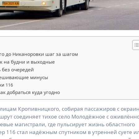
го до Никаноровки шаг за шагом
к на будни и выходные
ь без очередей
евешивающие минусы
ки 116
ак добраться куда угодно
аршрут соединяет тихое село Молодёжное с оживлённ
евые магистрали, где пульсирует жизнь областного
ер 116 стал надёжным спутником в утренней суете и