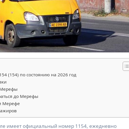
54 (154) по состоянию на 2026 год
вки
ю Мерефы
раться до Мерефы
и Мерефе
сажиров