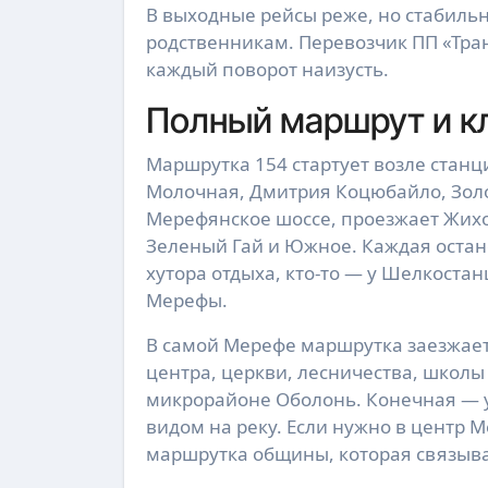
В выходные рейсы реже, но стабильн
родственникам. Перевозчик ПП «Тран
каждый поворот наизусть.
Полный маршрут и к
Маршрутка 154 стартует возле станц
Молочная, Дмитрия Коцюбайло, Золо
Мерефянское шоссе, проезжает Жихо
Зеленый Гай и Южное. Каждая остано
хутора отдыха, кто-то — у Шелкост
Мерефы.
В самой Мерефе маршрутка заезжает
центра, церкви, лесничества, школы
микрорайоне Оболонь. Конечная — 
видом на реку. Если нужно в центр 
маршрутка общины, которая связыва