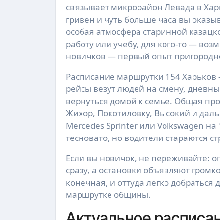
связывает микрорайон Левада в Хар
гривен и чуть больше часа вы оказыв
особая атмосфера старинной казацко
работу или учебу, для кого-то — воз
новичков — первый опыт пригородно
Расписание маршрутки 154 Харьков 
рейсы везут людей на смену, дневны
вернуться домой к семье. Общая про
Жихор, Покотиловку, Высокий и дал
Mercedes Sprinter или Volkswagen на
тесновато, но водители стараются с
Если вы новичок, не переживайте: 
сразу, а остановки объявляют громк
конечная, и оттуда легко добраться
маршрутке общины.
Актуальное расписан