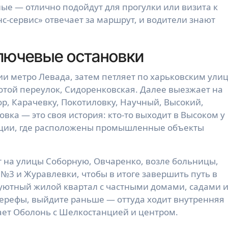
ые — отлично подойдут для прогулки или визита к
с-сервис» отвечает за маршрут, и водители знают
лючевые остановки
ии метро Левада, затем петляет по харьковским ули
той переулок, Сидоренковская. Далее выезжает на
р, Карачевку, Покотиловку, Научный, Высокий,
вка — это своя история: кто-то выходит в Высоком у
анции, где расположены промышленные объекты
 на улицы Соборную, Овчаренко, возле больницы,
 №3 и Журавлевки, чтобы в итоге завершить путь в
уютный жилой квартал с частными домами, садами 
Мерефы, выйдите раньше — оттуда ходит внутренняя
ет Оболонь с Шелкостанцией и центром.