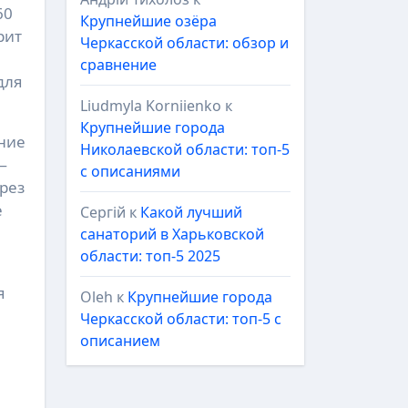
60
Крупнейшие озёра
рит
Черкасской области: обзор и
сравнение
для
Liudmyla Korniienko
к
Крупнейшие города
ние
Николаевской области: топ-5
—
с описаниями
рез
е
Сергій
к
Какой лучший
санаторий в Харьковской
области: топ-5 2025
я
Oleh
к
Крупнейшие города
Черкасской области: топ-5 с
описанием