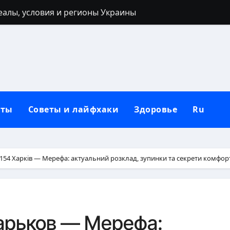
реалы, условия и регионы Украины
 40 лет: запреты, приметы и разумные альтернативы
ться: полный гайд от нуля до сильных рук
ьным кольцом после развода: полный гид для новой жи
лубокий взгляд на природу зла в человеке
кты
Советы и лайфхаки
Здоровье
Ru
 от негатива: полный практический гайд
нную сковороду к использованию: полное руководство от
защитный механизм психики и тела
54 Харків — Мерефа: актуальний розклад, зупинки та секрети комфорт
рщин вокруг рта в домашних условиях
: черты лица, региональные различия и этническая моз
арьков — Мерефа: