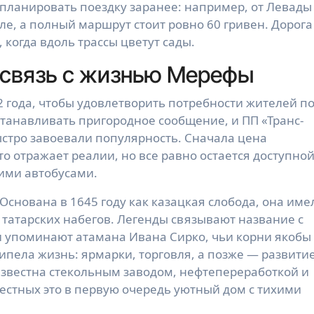
планировать поездку заранее: например, от Левады
е, а полный маршрут стоит ровно 60 гривен. Дорога
когда вдоль трассы цветут сады.
 связь с жизнью Мерефы
 года, чтобы удовлетворить потребности жителей п
станавливать пригородное сообщение, и ПП «Транс-
ыстро завоевали популярность. Сначала цена
что отражает реалии, но все равно остается доступной
ими автобусами.
Основана в 1645 году как казацкая слобода, она име
татарских набегов. Легенды связывают название с
и упоминают атамана Ивана Сирко, чьи корни якобы
ь кипела жизнь: ярмарки, торговля, а позже — развити
звестна стекольным заводом, нефтепереработкой и
естных это в первую очередь уютный дом с тихими