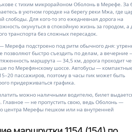
ькове с тихим микрорайоном Оболонь в Мерефе. За 
аетесь в уютном городке на берегу реки Мжа, где ца
й слободы. Для кого-то это ежедневная дорога на
можность окунуться в спокойную жизнь за городом, а 
го транспорта без сложных пересадок.
— Мерефа подстроено под ритм обычного дня: утрен
е позволяют быстро съездить по делам, а вечерние 
тяженность маршрута — 34,5 км, дорога проходит че
ьше по Мерефянскому шоссе. Автобусы — компактны
 15–20 пассажиров, поэтому в часы пик может быть
трого придерживаться графика.
оплатить можно наличными водителю, билет выдаетс
о. Главное — не пропустить свою, ведь Оболонь —
 до центра Мерефы пешком или на внутренней
ие маршрутки 1154 (154) по