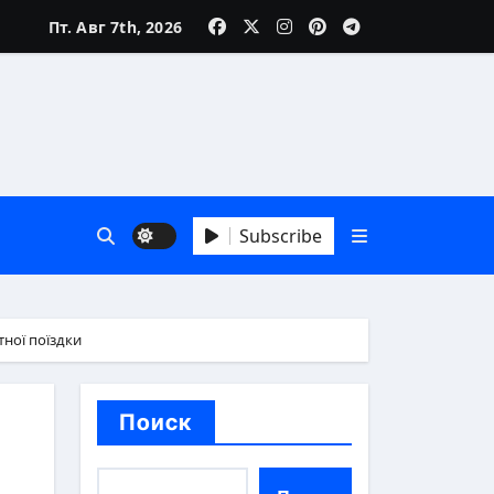
Пт. Авг 7th, 2026
зни
Subscribe
 А до Я
ної поїздки
Поиск
аика