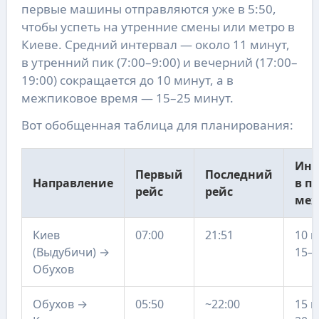
первые машины отправляются уже в 5:50,
чтобы успеть на утренние смены или метро в
Киеве. Средний интервал — около 11 минут,
в утренний пик (7:00–9:00) и вечерний (17:00–
19:00) сокращается до 10 минут, а в
межпиковое время — 15–25 минут.
Вот обобщенная таблица для планирования:
Инт
Первый
Последний
Направление
в пи
рейс
рейс
ме
Киев
07:00
21:51
10 м
(Выдубичи) →
15–
Обухов
Обухов →
05:50
~22:00
15 м