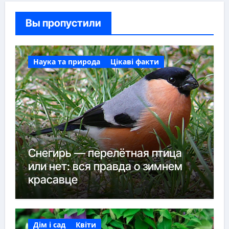
Вы пропустили
Наука та природа
Цікаві факти
Снегирь — перелётная птица
или нет: вся правда о зимнем
красавце
Дім і сад
Квіти