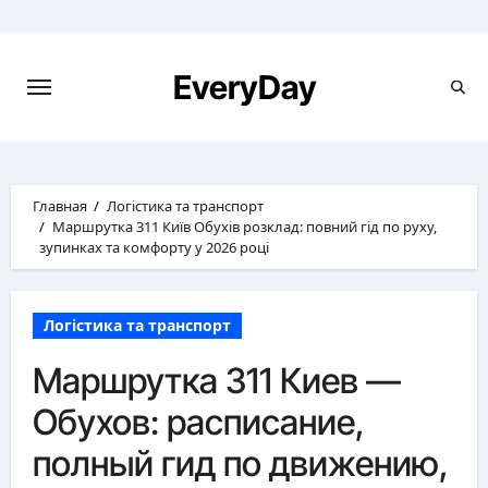
Перейти
к
содержимому
EveryDay
Главная
Логістика та транспорт
Маршрутка 311 Київ Обухів розклад: повний гід по руху,
зупинках та комфорту у 2026 році
Логістика та транспорт
Маршрутка 311 Киев —
Обухов: расписание,
полный гид по движению,