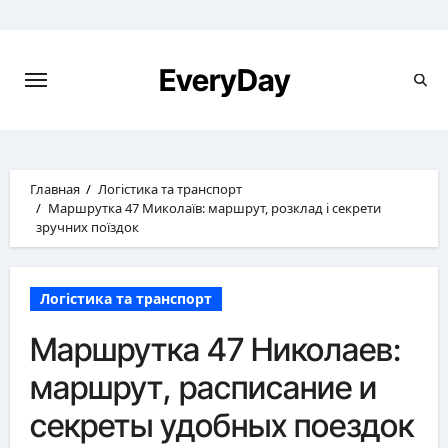
Перейти
к
содержимому
EveryDay
Главная
Логістика та транспорт
Маршрутка 47 Миколаїв: маршрут, розклад і секрети
зручних поїздок
Логістика та транспорт
Маршрутка 47 Николаев:
маршрут, расписание и
секреты удобных поездок