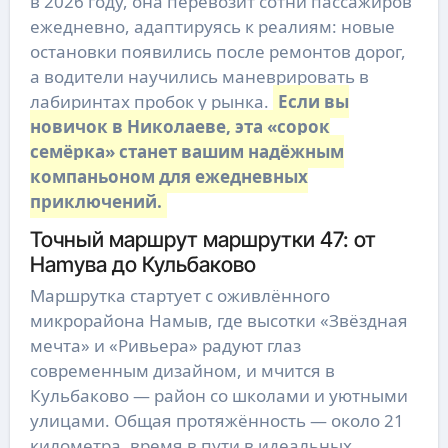
в 2026 году, она перевозит сотни пассажиров
ежедневно, адаптируясь к реалиям: новые
остановки появились после ремонтов дорог,
а водители научились маневрировать в
лабиринтах пробок у рынка.
Если вы
новичок в Николаеве, эта «сорок
семёрка» станет вашим надёжным
компаньоном для ежедневных
приключений.
Точный маршрут маршрутки 47: от
Нamyва до Кульбаково
Маршрутка стартует с оживлённого
микрорайона Намыв, где высотки «Звёздная
мечта» и «Ривьера» радуют глаз
современным дизайном, и мчится в
Кульбаково — район со школами и уютными
улицами. Общая протяжённость — около 21
километра, время в пути в идеальных