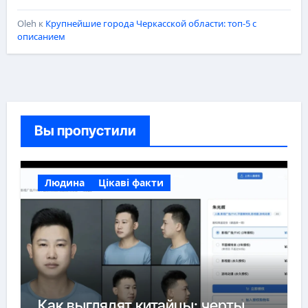
Oleh
к
Крупнейшие города Черкасской области: топ-5 с
описанием
Вы пропустили
Людина
Цікаві факти
Как выглядят китайцы: черты