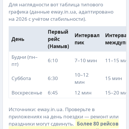
Для наглядности вот таблица типового
графика (данные eway.in.ua, адаптировано
на 2026 с учётом стабильности).
Первый
Интервал
Интерва
День
рейс
пик
междупи
(Намыв)
Будни (пн–
6:10
7–10 мин
11–15 ми
пт)
10–12
Суббота
6:30
15 мин
мин
Воскресенье
6:45
12 мин
15–20 ми
Источники: eway.in.ua. Проверьте в
приложениях на день поездки — ремонт или
праздники могут сдвинуть.
Более 80 рейсов