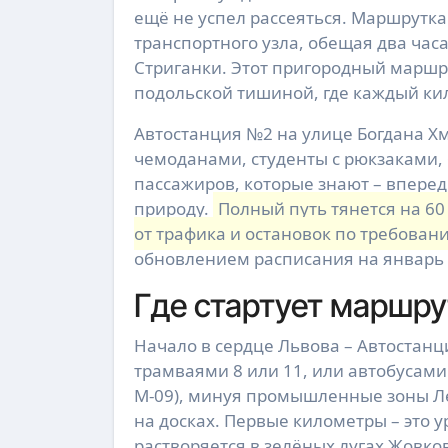
ещё не успел рассеяться. Маршрутка
транспортного узла, обещая два час
Стриганки. Этот пригородный маршр
подольской тишиной, где каждый ки
Автостанция №2 на улице Богдана Х
чемоданами, студенты с рюкзаками, 
пассажиров, которые знают – вперед
природу.
Полный путь тянется на 60
от трафика и остановок по требован
обновлением расписания на январь 
Где стартует маршрут
Начало в сердце Львова – Автостанц
трамваями 8 или 11, или автобусами
М-09), минуя промышленные зоны Лев
на досках. Первые километры – это 
растворяется в зелёных лугах Жовко