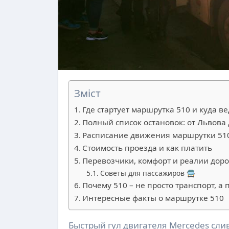
Зміст
Где стартует маршрутка 510 и куда ве
Полный список остановок: от Львова
Расписание движения маршрутки 510
Стоимость проезда и как платить
Перевозчики, комфорт и реалии дор
Советы для пассажиров 🚍
Почему 510 – не просто транспорт, а
Интересные факты о маршрутке 510
Быстрый гул двигателя Mercedes сливается с гомоном Автостанции №2, где утренний туман