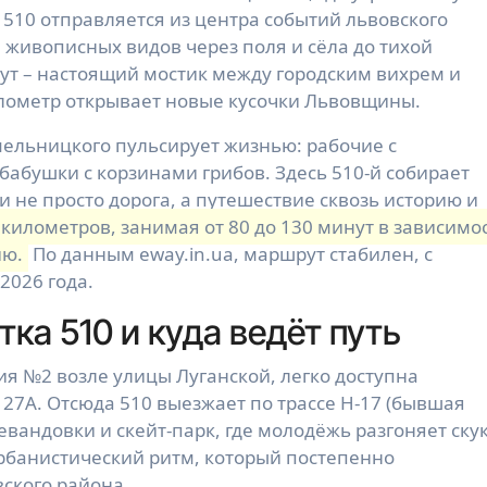
 510 отправляется из центра событий львовского
а живописных видов через поля и сёла до тихой
ут – настоящий мостик между городским вихрем и
лометр открывает новые кусочки Львовщины.
мельницкого пульсирует жизнью: рабочие с
бабушки с корзинами грибов. Здесь 510-й собирает
и не просто дорога, а путешествие сквозь историю и
 километров, занимая от 80 до 130 минут в зависимо
ию.
По данным eway.in.ua, маршрут стабилен, с
2026 года.
ка 510 и куда ведёт путь
ия №2 возле улицы Луганской, легко доступна
 27А. Отсюда 510 выезжает по трассе Н-17 (бывшая
андовки и скейт-парк, где молодёжь разгоняет ску
урбанистический ритм, который постепенно
вского района.