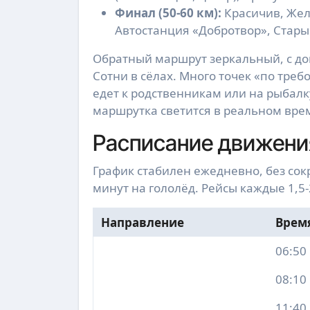
Финал (50-60 км):
Красичив, Жел
Автостанция «Добротвор», Старый
Обратный маршрут зеркальный, с д
Сотни в сёлах. Много точек «по треб
едет к родственникам или на рыбалку
маршрутка светится в реальном вре
Расписание движения
График стабилен ежедневно, без со
минут на гололёд. Рейсы каждые 1,5-2
Направление
Врем
06:50
08:10
11:40