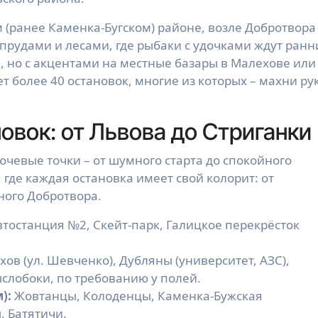
 (ранее Каменка-Бугском) районе, возле Добротвора 
 прудами и лесами, где рыбаки с удочками ждут ранн
, но с акцентами на местные базары в Малехове или
 более 40 остановок, многие из которых – махни ру
овок: от Львова до Стриганки
лючевые точки – от шумного старта до спокойного
где каждая остановка имеет свой колорит: от
ного Добротвора.
тостанция №2, Скейт-парк, Галицкое перекрёсток
хов (ул. Шевченко), Дубляны (университет, АЗС),
слобоки, по требованию у полей.
):
Жовтанцы, Колоденцы, Каменка-Бужская
, Батятичи.