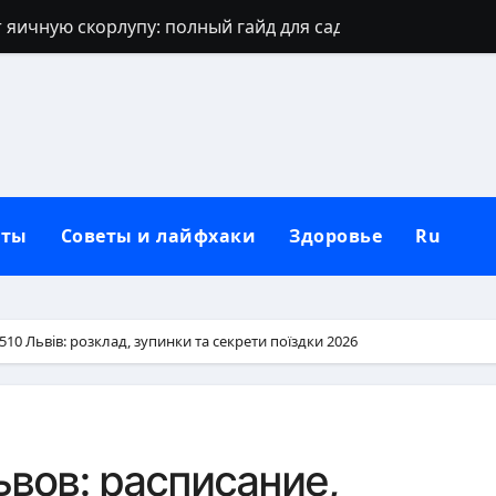
 яичную скорлупу: полный гайд для сада
джинсов: проверенные способы и секреты
щают: духовный щит дома, семьи и сердца
 зевать часто: полное практическое руководство
ть рассаду перца без потерь
кты
Советы и лайфхаки
Здоровье
Ru
и наследуют исключительно от отца
которые приносят счастье: полный гид
но, чтобы сформировать новую привычку
10 Львів: розклад, зупинки та секрети поїздки 2026
Вербное воскресенье: традиции, запреты и современны
бники: полный гид по правилам севооборота
вов: расписание,