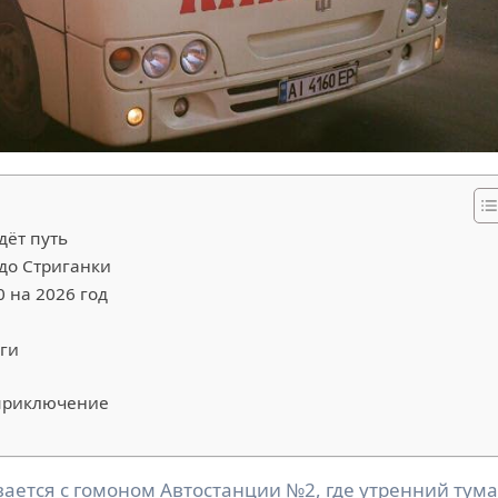
дёт путь
 до Стриганки
 на 2026 год
оги
 приключение