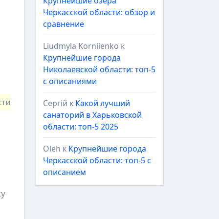
Крупнейшие озёра
Черкасской области: обзор и
сравнение
Liudmyla Korniienko
к
Крупнейшие города
Николаевской области: топ-5
с описаниями
сти
Сергій
к
Какой лучший
санаторий в Харьковской
области: топ-5 2025
Oleh
к
Крупнейшие города
Черкасской области: топ-5 с
описанием
ку