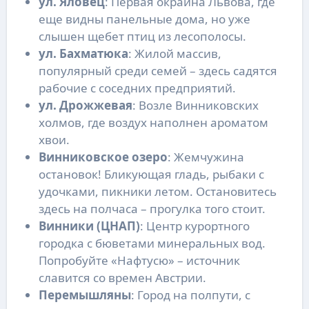
ул. Яловец
: Первая окраина Львова, где
еще видны панельные дома, но уже
слышен щебет птиц из лесополосы.
ул. Бахматюка
: Жилой массив,
популярный среди семей – здесь садятся
рабочие с соседних предприятий.
ул. Дрожжевая
: Возле Винниковских
холмов, где воздух наполнен ароматом
хвои.
Винниковское озеро
: Жемчужина
остановок! Бликующая гладь, рыбаки с
удочками, пикники летом. Остановитесь
здесь на полчаса – прогулка того стоит.
Винники (ЦНАП)
: Центр курортного
городка с бюветами минеральных вод.
Попробуйте «Нафтусю» – источник
славится со времен Австрии.
Перемышляны
: Город на полпути, с