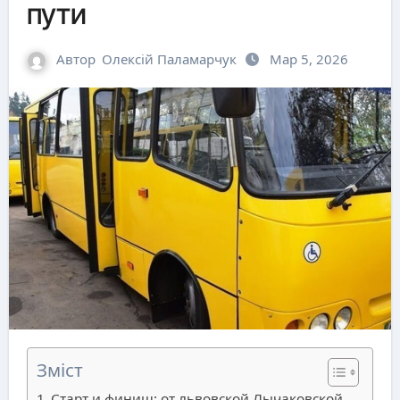
пути
Автор
Олексій Паламарчук
Мар 5, 2026
Зміст
Старт и финиш: от львовской Лычаковской