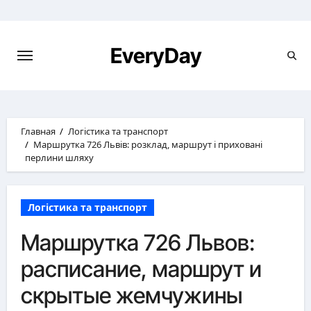
Перейти
к
содержимому
EveryDay
Главная
Логістика та транспорт
Маршрутка 726 Львів: розклад, маршрут і приховані
перлини шляху
Логістика та транспорт
Маршрутка 726 Львов:
расписание, маршрут и
скрытые жемчужины