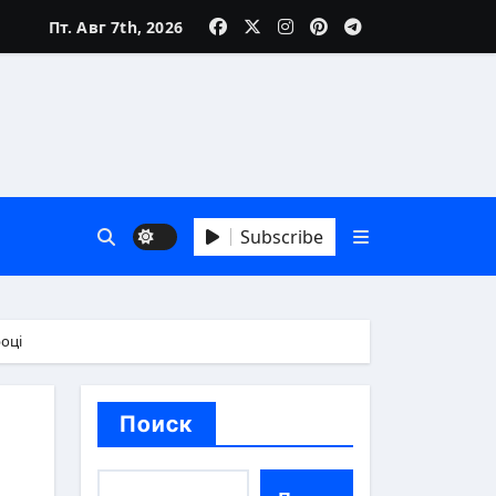
Пт. Авг 7th, 2026
зни
Subscribe
 А до Я
оці
Поиск
аика