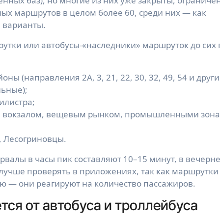
нных баз), но многие из них уже закрыты, ограниче
ых маршрутов в целом более 60, среди них — как
 варианты.
утки или автобусы-«наследники» маршруток до сих 
 (направления 2А, 3, 21, 22, 30, 32, 49, 54 и други
льные);
илистра;
 вокзалом, вещевым рынком, промышленными зон
, Лесогриновцы.
рвалы в часы пик составляют 10–15 минут, в вечерн
лучше проверять в приложениях, так как маршрутки
ию — они реагируют на количество пассажиров.
тся от автобуса и троллейбуса