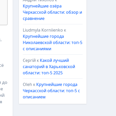
Крупнейшие озёра
Черкасской области: обзор и
сравнение
Liudmyla Korniienko
к
Крупнейшие города
,
Николаевской области: топ-5
с описаниями
Сергій
к
Какой лучший
сё
санаторий в Харьковской
области: топ-5 2025
 до
Oleh
к
Крупнейшие города
ие
Черкасской области: топ-5 с
ий
описанием
ля