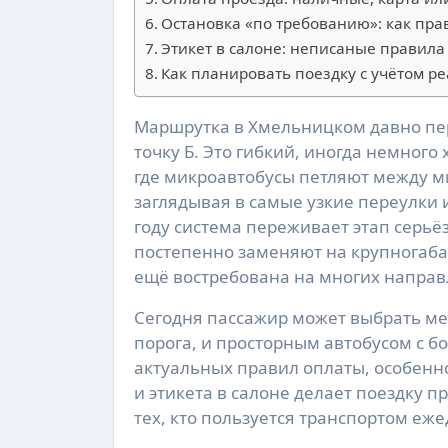
Остановка «по требованию»: как пр
Этикет в салоне: неписаные правила
Как планировать поездку с учётом р
Маршрутка в Хмельницком давно перестала быть просто способом добраться из точки А в
точку Б. Это гибкий, иногда немного
где микроавтобусы петляют между м
заглядывая в самые узкие переулки и
году система переживает этап серь
постепенно заменяют на крупногаба
ещё востребована на многих направ
Сегодня пассажир может выбрать ме
порога, и просторным автобусом с 
актуальных правил оплаты, особенн
и этикета в салоне делает поездку п
тех, кто пользуется транспортом еж