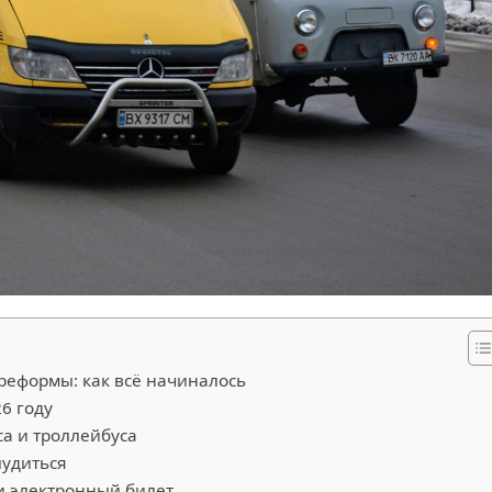
реформы: как всё начиналось
26 году
са и троллейбуса
лудиться
и электронный билет