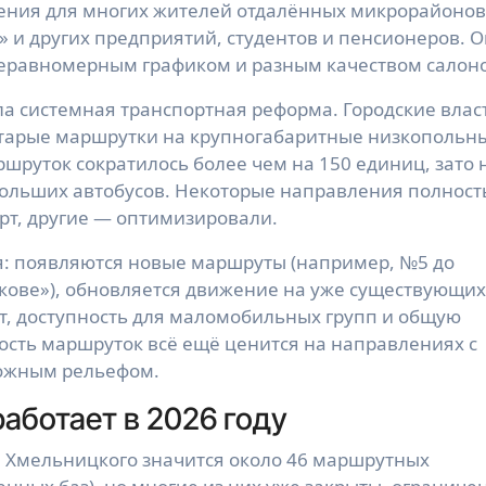
ения для многих жителей отдалённых микрорайонов
» и других предприятий, студентов и пенсионеров. 
 неравномерным графиком и разным качеством салон
ала системная транспортная реформа. Городские влас
старые маршрутки на крупногабаритные низкопольн
ршруток сократилось более чем на 150 единиц, зато 
больших автобусов. Некоторые направления полнос
т, другие — оптимизировали.
ня: появляются новые маршруты (например, №5 до
кове»), обновляется движение на уже существующих
, доступность для маломобильных групп и общую
бкость маршруток всё ещё ценится на направлениях с
ожным рельефом.
работает в 2026 году
а Хмельницкого значится около 46 маршрутных