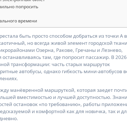
авильно попросить
еального времени
 хаотичный, но всегда живой элемент городской ткани
икрорайонами Озерна, Ракове, Гречаны и Лезнево,
 останавливаясь там, где попросит пассажир. В 2026
ёзной трансформации: часть старых маршруток
ритные автобусы, однако гибкость мини-автобусов в
лениях.
жду манёвренной маршруткой, которая заедет почти
большей вместимостью и лучшей доступностью. Знан
остей остановок «по требованию», работы приложен
редсказуемой и комфортной как для новичка, так и д
едневно.