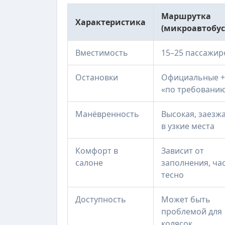
Маршрутка
Характеристика
(микроавтобус
Вместимость
15–25 пассажир
Остановки
Официальные +
«по требовани
Манёвренность
Высокая, заезж
в узкие места
Комфорт в
Зависит от
салоне
заполнения, ча
тесно
Доступность
Может быть
проблемой для
колясок