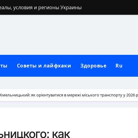
реалы, условия и регионы Украины
 40 лет: запреты, приметы и разумные альтернативы
ться: полный гайд от нуля до сильных рук
ьным кольцом после развода: полный гид для новой жи
лубокий взгляд на природу зла в человеке
кты
Советы и лайфхаки
Здоровье
Ru
 от негатива: полный практический гайд
нную сковороду к использованию: полное руководство от
защитный механизм психики и тела
мельницький: як орієнтуватися в мережі міського транспорту у 2026 р
рщин вокруг рта в домашних условиях
: черты лица, региональные различия и этническая моз
ницкого: как