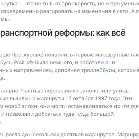
шрутка — это не только про скорость, но и про умени
и своевременно реагировать на изменения в сети. А э
имы.
транспортной реформы: как всё
а ещё Проскурове) появились первые маршрутные так
усы РАФ. Их было немного, и работали они
нных направлениях, дополняя троллейбусы, которы
а.
инально. Частные перевозчики заполонили улицы
рые вышли на маршруты 17 октября 1997 года. Эти
 новой эпохи: они могли останавливаться почти где
 и позволяли добраться туда, куда большой
.
 выросла до нескольких десятков маршрутов. Маршру