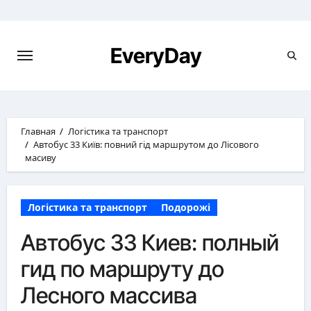
Перейти
к
содержимому
EveryDay
Главная
Логістика та транспорт
Автобус 33 Київ: повний гід маршрутом до Лісового
масиву
Логістика та транспорт
Подорожі
Автобус 33 Киев: полный
гид по маршруту до
Лесного массива