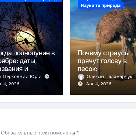
Наука та природа
огда полнолуние в
Почему страусы
оябре: даты,
прячут голову в
азвания и
песок:
аблюдения
развенчание мифа
Церковний Юрій
Олексій Паламарчук
г 4, 2026
Авг 4, 2026
Обязательные поля помечены
*