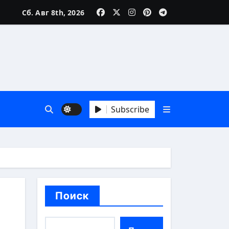
Сб. Авг 8th, 2026
зни
Subscribe
 А до Я
Поиск
аика