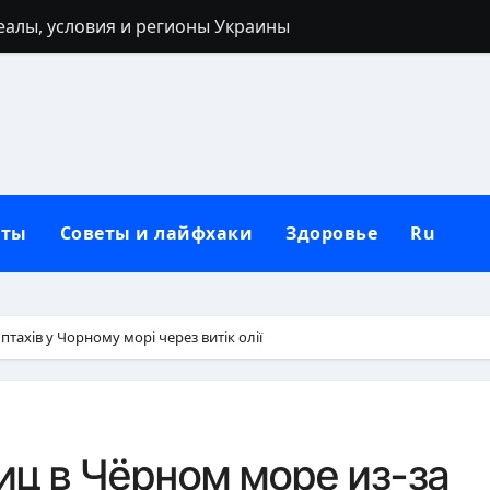
реалы, условия и регионы Украины
 40 лет: запреты, приметы и разумные альтернативы
ться: полный гайд от нуля до сильных рук
ьным кольцом после развода: полный гид для новой жи
лубокий взгляд на природу зла в человеке
кты
Советы и лайфхаки
Здоровье
Ru
 от негатива: полный практический гайд
нную сковороду к использованию: полное руководство от
защитный механизм психики и тела
птахів у Чорному морі через витік олії
рщин вокруг рта в домашних условиях
: черты лица, региональные различия и этническая моз
ц в Чёрном море из-за