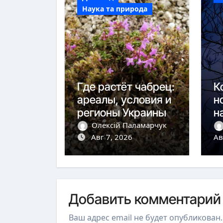
Наука та природа
Где растёт чабрец:
К
ареалы, условия и
н
регионы Украины
н
н
Олексій Паламарчук
Авг 7, 2026
Ав
Добавить комментарий
Ваш адрес email не будет опубликован.