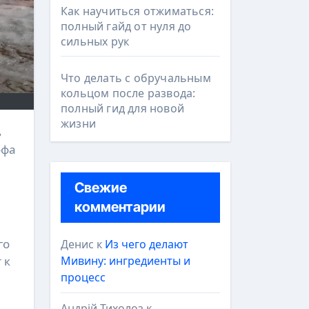
Как научиться отжиматься:
полный гайд от нуля до
сильных рук
Что делать с обручальным
кольцом после развода:
полный гид для новой
жизни
офа
Свежие
комментарии
го
Денис
к
Из чего делают
 к
Мивину: ингредиенты и
процесс
Андрій Тихолоз
к