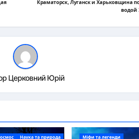
щая
Краматорск, Луганск и Харьковщина п
водой
ор
Церковний Юрій
Космос
Наука та природа
Міфи та легенди