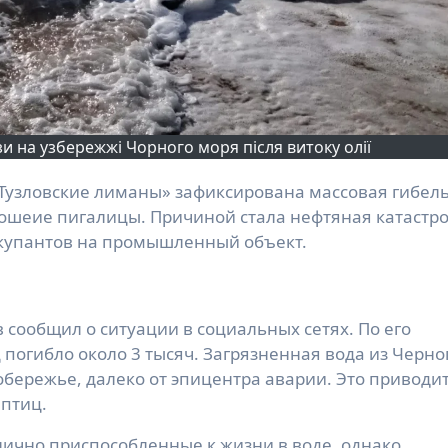
и на узбережжі Чорного моря після витоку олії
ношеие пигалицы. Причиной стала нефтяная катастр
ккупантов на промышленный объект.
 сообщил о ситуации в социальных сетях. По его
погибло около 3 тысяч. Загрязненная вода из Черно
обережье, далеко от эпицентра аварии. Это приводит
птиц.
нично приспособленные к жизни в воде, однако