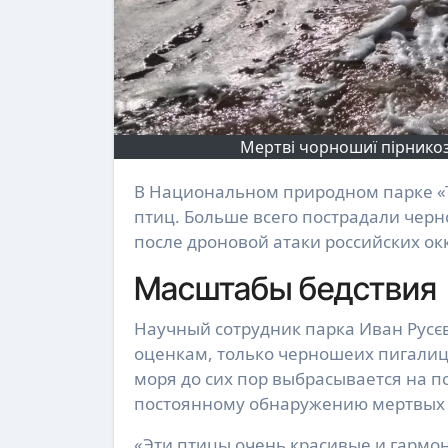
Мертві чорношиї пірникоз
В Национальном природном парке «Тузловские лиманы» зафиксирована массовая гибель
птиц. Больше всего пострадали чер
после дроновой атаки российских о
Масштабы бедствия
Научный сотрудник парка Иван Русєв
оценкам, только черношеих пигалиц 
моря до сих пор выбрасывается на п
постоянному обнаружению мертвых 
«Эти птицы очень красивые и гармо