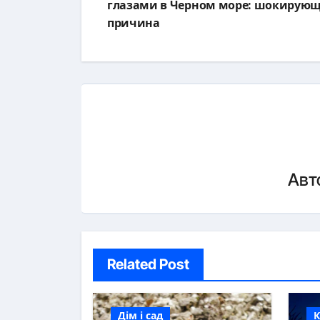
по
глазами в Черном море: шокирую
причина
записям
Авт
Related Post
Дім і сад