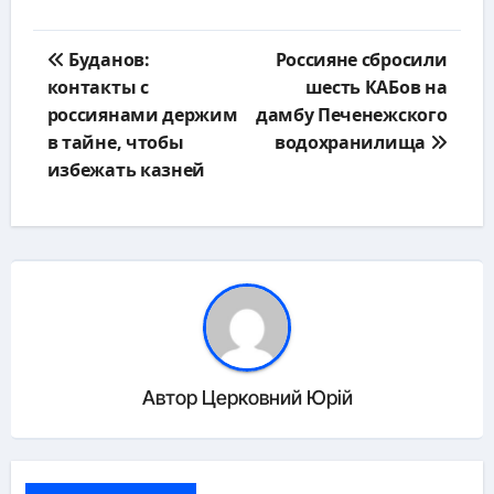
Навигация
Буданов:
Россияне сбросили
по
контакты с
шесть КАБов на
записям
россиянами держим
дамбу Печенежского
в тайне, чтобы
водохранилища
избежать казней
Автор
Церковний Юрій