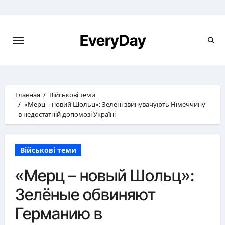
Перейти
к
содержимому
EveryDay
Главная
Військові теми
«Мерц – новий Шольц»: Зелені звинувачують Німеччину
в недостатній допомозі Україні
Військові теми
«Мерц – новый Шольц»:
Зелёные обвиняют
Германию в