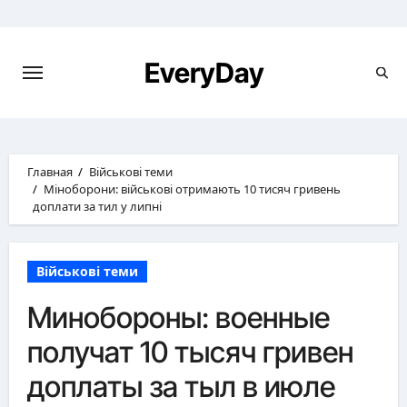
Перейти
к
содержимому
EveryDay
Главная
Військові теми
Міноборони: військові отримають 10 тисяч гривень
доплати за тил у липні
Військові теми
Минобороны: военные
получат 10 тысяч гривен
доплаты за тыл в июле