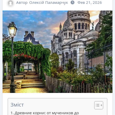
Автор
Олексій Паламарчук
Фев 21, 2026
Зміст
Древние корни: от мучеников до