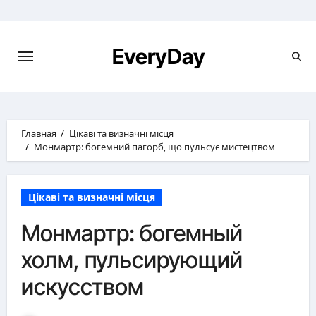
Перейти
к
содержимому
EveryDay
Главная
Цікаві та визначні місця
Монмартр: богемний пагорб, що пульсує мистецтвом
Цікаві та визначні місця
Монмартр: богемный
холм, пульсирующий
искусством