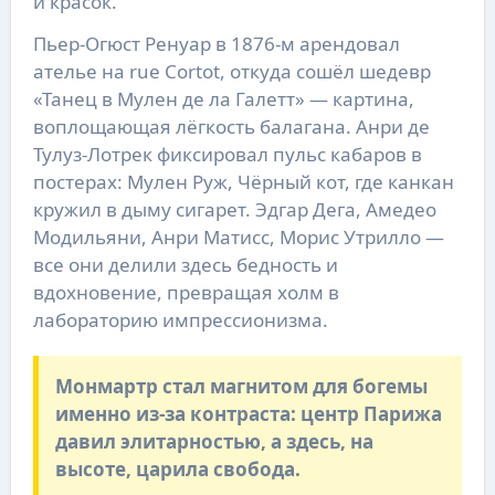
и красок.
Пьер-Огюст Ренуар в 1876-м арендовал
ателье на rue Cortot, откуда сошёл шедевр
«Танец в Мулен де ла Галетт» — картина,
воплощающая лёгкость балагана. Анри де
Тулуз-Лотрек фиксировал пульс кабаров в
постерах: Мулен Руж, Чёрный кот, где канкан
кружил в дыму сигарет. Эдгар Дега, Амедео
Модильяни, Анри Матисс, Морис Утрилло —
все они делили здесь бедность и
вдохновение, превращая холм в
лабораторию импрессионизма.
Монмартр стал магнитом для богемы
именно из-за контраста: центр Парижа
давил элитарностью, а здесь, на
высоте, царила свобода.