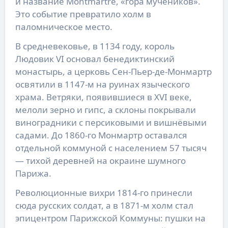
и название Montmartre, «гора мучеников».
Это событие превратило холм в
паломническое место.
В средневековье, в 1134 году, король
Людовик VI основал бенедиктинский
монастырь, а церковь Сен-Пьер-де-Монмартр
освятили в 1147-м на руинах языческого
храма. Ветряки, появившиеся в XVI веке,
мелоли зерно и гипс, а склоны покрывали
виноградники с персиковыми и вишнёвыми
садами. До 1860-го Монмартр оставался
отдельной коммуной с населением 57 тысяч
— тихой деревней на окраине шумного
Парижа.
Революционные вихри 1814-го принесли
сюда русских солдат, а в 1871-м холм стал
эпицентром Парижской Коммуны: пушки на