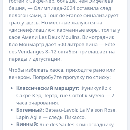
гостей к Сакре-Кёр, больше, чем Эйфелева
башня, — Олимпиада-2024 оставила след
велогонками, а Tour de France финализирует
трассу здесь. Но местные жалуются на
«диснеификацию»: карманные воры, толпы у
кафе Амели Les Deux Moulins. Виноградник
Кло Монмартр даёт 500 литров вина — Fête
des Vendanges 8–12 октября приглашает на
парады и дегустации.
Чтобы избежать хаоса, приходите рано или
вечером. Попробуйте прогулку по списку:
Классический маршрут:
Фуникулёр к
Сакре-Кёр, Тертр, rue Cortot к музею — 2
часа очарования.
Богемный:
Bateau-Lavoir, La Maison Rose,
Lapin Agile — следы Пикассо.
Винный:
Rue des Saules к винограднику,