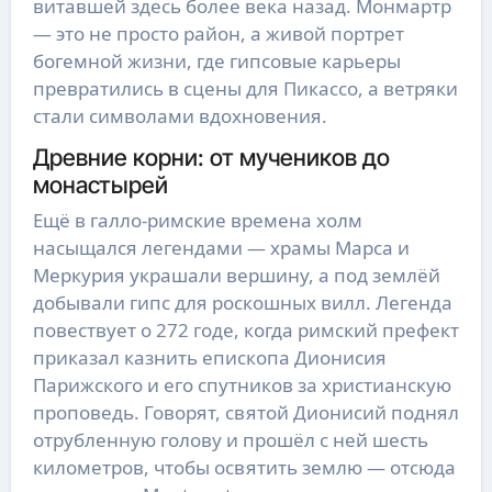
витавшей здесь более века назад. Монмартр
— это не просто район, а живой портрет
богемной жизни, где гипсовые карьеры
превратились в сцены для Пикассо, а ветряки
стали символами вдохновения.
Древние корни: от мучеников до
монастырей
Ещё в галло-римские времена холм
насыщался легендами — храмы Марса и
Меркурия украшали вершину, а под землёй
добывали гипс для роскошных вилл. Легенда
повествует о 272 годе, когда римский префект
приказал казнить епископа Дионисия
Парижского и его спутников за христианскую
проповедь. Говорят, святой Дионисий поднял
отрубленную голову и прошёл с ней шесть
километров, чтобы освятить землю — отсюда