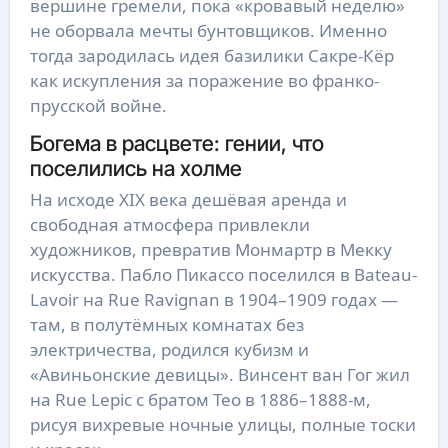
вершине гремели, пока «кровавый неделю»
не оборвала мечты бунтовщиков. Именно
тогда зародилась идея базилики Сакре-Кёр
как искупления за поражение во франко-
прусской войне.
Богема в расцвете: гении, что
поселились на холме
На исходе XIX века дешёвая аренда и
свободная атмосфера привлекли
художников, превратив Монмартр в Мекку
искусства. Пабло Пикассо поселился в Bateau-
Lavoir на Rue Ravignan в 1904–1909 годах —
там, в полутёмных комнатах без
электричества, родился кубизм и
«Авиньонские девицы». Винсент ван Гог жил
на Rue Lepic с братом Тео в 1886–1888-м,
рисуя вихревые ночные улицы, полные тоски