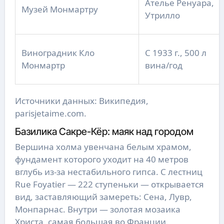
Ателье Ренуара,
Музей Монмартру
Утрилло
Виноградник Кло
С 1933 г., 500 л
Монмартр
вина/год
Источники данных: Википедия,
parisjetaime.com.
Базилика Сакре-Кёр: маяк над городом
Вершина холма увенчана белым храмом,
фундамент которого уходит на 40 метров
вглубь из-за нестабильного гипса. С лестниц
Rue Foyatier — 222 ступеньки — открывается
вид, заставляющий замереть: Сена, Лувр,
Монпарнас. Внутри — золотая мозаика
Христа, самая большая во Франции.