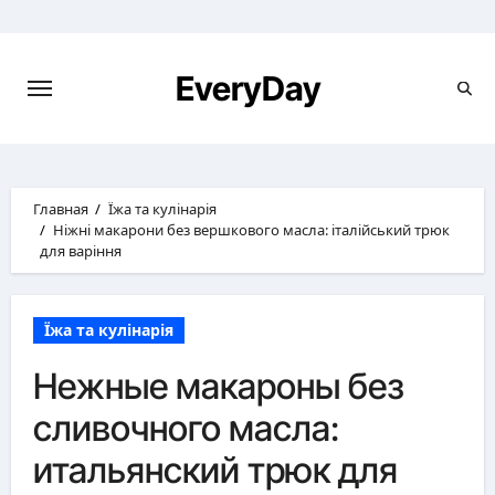
Перейти
к
содержимому
EveryDay
Главная
Їжа та кулінарія
Ніжні макарони без вершкового масла: італійський трюк
для варіння
Їжа та кулінарія
Нежные макароны без
сливочного масла:
итальянский трюк для