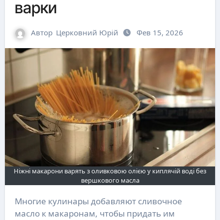
варки
Автор
Церковний Юрій
Фев 15, 2026
Ніжні макарони варять з оливковою олією у киплячій воді без
вершкового масла
Многие кулинары добавляют сливочное
масло к макаронам, чтобы придать им