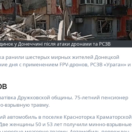
инок у Донеччині після атаки дронами та РСЗВ
ние дня с применением FPV-дронов, РСЗВ «Ураган» и
ов
дратівка Дружковской общины. 75-летний пенсионер
о-взрывную травму.
кий автомобиль в поселке Красноторка Краматорской
Две женщины 50 и 53 лет получили минно-взрывные
ю черепно-мозговую травму. Автомобиль поврежден.