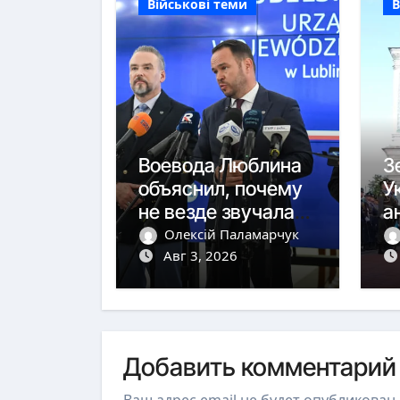
Військові теми
В
Воевода Люблина
З
объяснил, почему
У
не везде звучала
а
тревога
ю
Олексій Паламарчук
Авг 3, 2026
с
Добавить комментарий