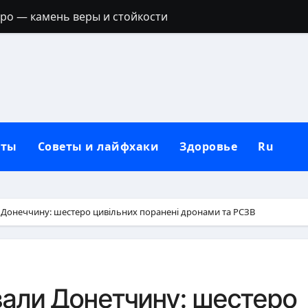
тро — камень веры и стойкости
ик: полный гид с идеями для любой фигуры
ое филе: точное время и секреты сочности
дикой природе и неволе
ручальное кольцо: традиции, приметы и современные 
кты
Советы и лайфхаки
Здоровье
Ru
держатся: секреты выбора и нанесения
полный гид по целебным свойствам ягоды
пастернака для организма
 Донеччину: шестеро цивільних поранені дронами та РСЗВ
ятна от дезодоранта на черной одежде: проверенные сп
ить на стол: полное руководство без наказаний
вали Донетчину: шестеро