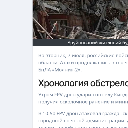
Зруйнований житловий буд
Во вторник, 7 июля, российские войска ранили шестерых мирных жителей Донецкой
области. Атаки продолжались в тече
БпЛА «Молния-2».
Хронология обстрел
Утром FPV-дрон ударил по селу Кин
получил осколочное ранение и минн
В 10:50 FPV-дрон атаковал гражданс
городской военной администрации. 
травмы, ушибы, контузии и закрыту