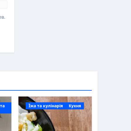
ев.
 та
Їжа та кулінарія
Кухня