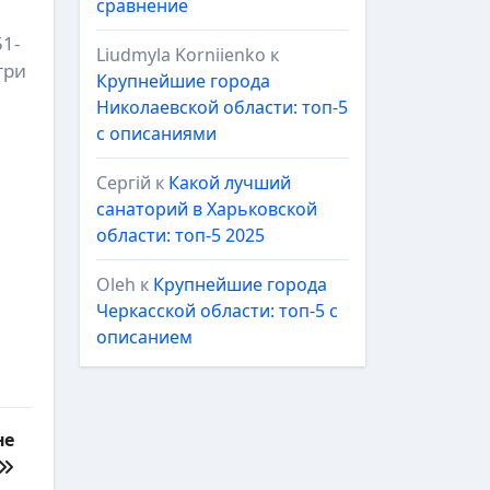
сравнение
51-
Liudmyla Korniienko
к
три
Крупнейшие города
Николаевской области: топ-5
с описаниями
Сергій
к
Какой лучший
санаторий в Харьковской
области: топ-5 2025
Oleh
к
Крупнейшие города
Черкасской области: топ-5 с
описанием
не