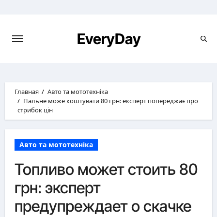
Перейти
к
содержимому
EveryDay
Главная
Авто та мототехніка
Пальне може коштувати 80 грн: експерт попереджає про
стрибок цін
Авто та мототехніка
Топливо может стоить 80
грн: эксперт
предупреждает о скачке