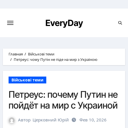
Перейти
к
содержимому
EveryDay
Главная
Військові теми
Петреус: чому Путін не піде на мир з Україною
Військові теми
Петреус: почему Путин не
пойдёт на мир с Украиной
Автор
Церковний Юрій
Фев 10, 2026