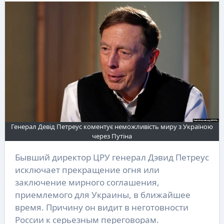
Генерал Девід Петреус коментує неможливість миру з Україною
через Путіна
Бывший директор ЦРУ генерал Дэвид Петреус
исключает прекращение огня или
заключение мирного соглашения,
приемлемого для Украины, в ближайшее
время. Причину он видит в неготовности
России к серьезным переговорам.