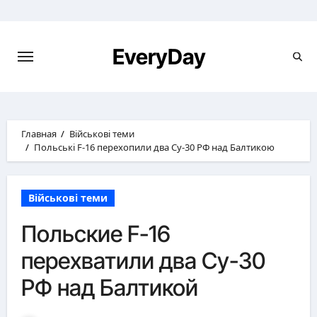
Перейти
к
содержимому
EveryDay
Главная
Військові теми
Польські F-16 перехопили два Су-30 РФ над Балтикою
Військові теми
Польские F-16
перехватили два Су-30
РФ над Балтикой