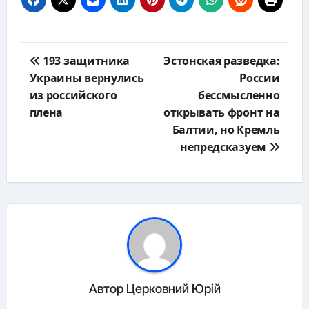
Навигация
193 защитника
Эстонская разведка:
по
Украины вернулись
России
записям
из российского
бессмысленно
плена
открывать фронт на
Балтии, но Кремль
непредсказуем
Автор
Церковний Юрій