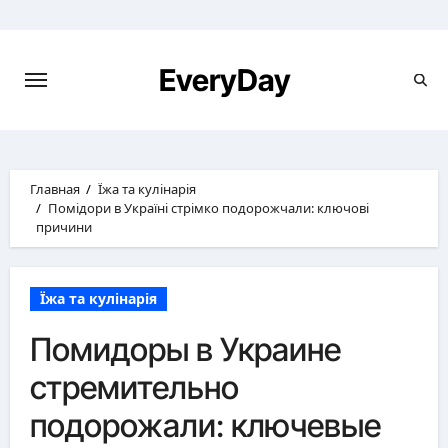
Перейти
к
содержимому
EveryDay
Главная
Їжа та кулінарія
Помідори в Україні стрімко подорожчали: ключові
причини
Їжа та кулінарія
Помидоры в Украине
стремительно
подорожали: ключевые