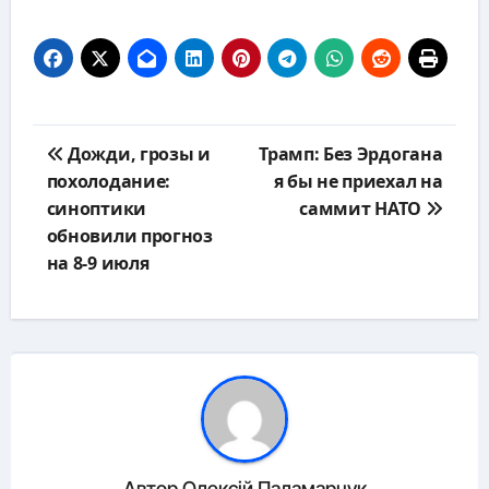
Навигация
Дожди, грозы и
Трамп: Без Эрдогана
по
похолодание:
я бы не приехал на
записям
синоптики
саммит НАТО
обновили прогноз
на 8-9 июля
Автор
Олексій Паламарчук