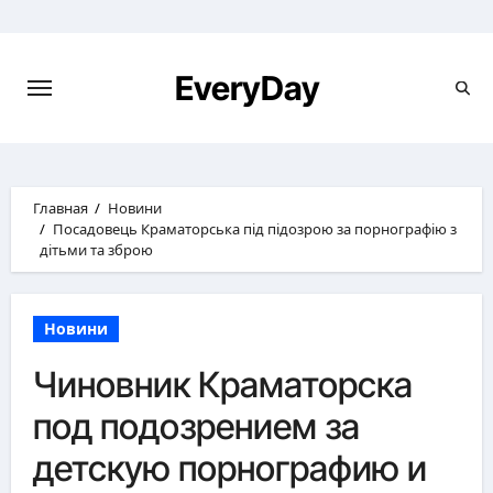
Перейти
к
содержимому
EveryDay
Главная
Новини
Посадовець Краматорська під підозрою за порнографію з
дітьми та зброю
Новини
Чиновник Краматорска
под подозрением за
детскую порнографию и