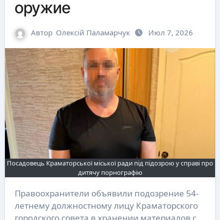
оружие
Автор
Олексій Паламарчук
Июл 7, 2026
Посадовець Краматорської міської ради під підозрою у справі про
дитячу порнографію
Правоохранители объявили подозрение 54-
летнему должностному лицу Краматорского
городского совета в хранении материалов с