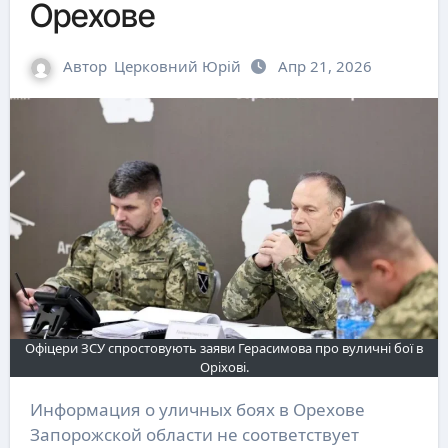
Орехове
Автор
Церковний Юрій
Апр 21, 2026
Офіцери ЗСУ спростовують заяви Герасимова про вуличні бої в
Оріхові.
Информация о уличных боях в Орехове
Запорожской области не соответствует