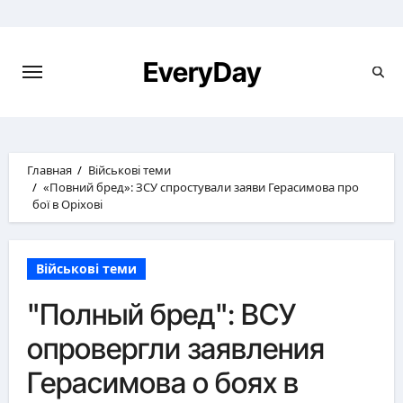
Перейти
к
содержимому
EveryDay
Главная
Військові теми
«Повний бред»: ЗСУ спростували заяви Герасимова про
бої в Оріхові
Військові теми
"Полный бред": ВСУ
опровергли заявления
Герасимова о боях в