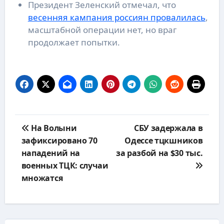
Президент Зеленский отмечал, что
весенняя кампания россиян провалилась
,
масштабной операции нет, но враг
продолжает попытки.
Навигация
На Волыни
СБУ задержала в
по
зафиксировано 70
Одессе тцкшников
записям
нападений на
за разбой на $30 тыс.
военных ТЦК: случаи
множатся