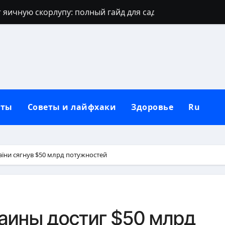
 яичную скорлупу: полный гайд для сада
джинсов: проверенные способы и секреты
щают: духовный щит дома, семьи и сердца
 зевать часто: полное практическое руководство
ть рассаду перца без потерь
кты
Советы и лайфхаки
Здоровье
Ru
и наследуют исключительно от отца
которые приносят счастье: полный гид
но, чтобы сформировать новую привычку
їни сягнув $50 млрд потужностей
Вербное воскресенье: традиции, запреты и современны
бники: полный гид по правилам севооборота
аины достиг $50 млрд