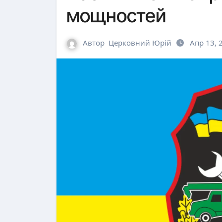
мощностей
Автор
Церковний Юрій
Апр 13, 