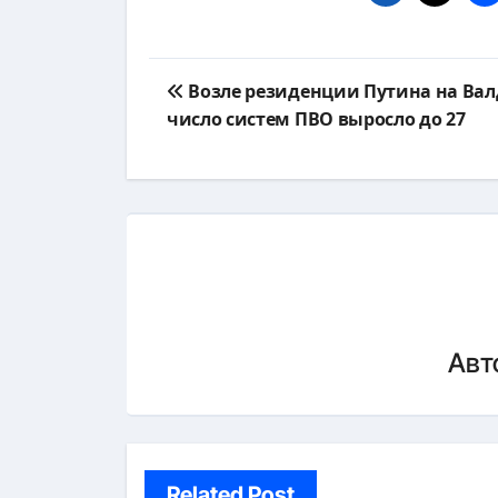
Навигация
Возле резиденции Путина на Вал
по
число систем ПВО выросло до 27
записям
Авт
Related Post