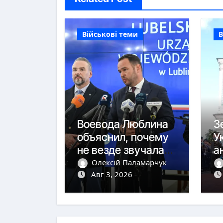
Військові теми
В
Воевода Люблина
З
объяснил, почему
У
не везде звучала
а
тревога
ю
Олексій Паламарчук
Авг 3, 2026
с