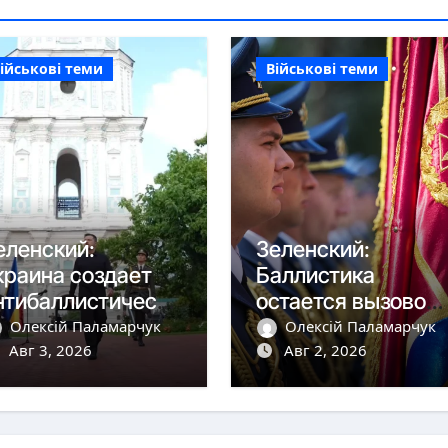
ійськові теми
Військові теми
еленский:
Зеленский:
краина создает
Баллистика
нтибаллистическу
остается вызовом,
 систему «Фрея»
но дроны сбиваем
Олексій Паламарчук
Олексій Паламарчук
 Европой
Авг 3, 2026
более чем на 90%
Авг 2, 2026