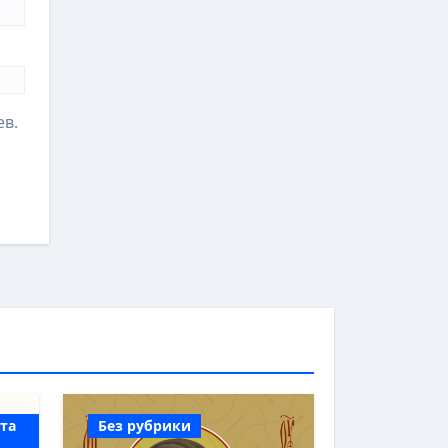
ев.
 та
Без рубрики