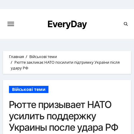
Перейти
к
содержимому
EveryDay
Главная
Військові теми
Рютте закликає НАТО посилити підтримку України після
удару РФ
Військові теми
Рютте призывает НАТО
усилить поддержку
Украины после удара РФ