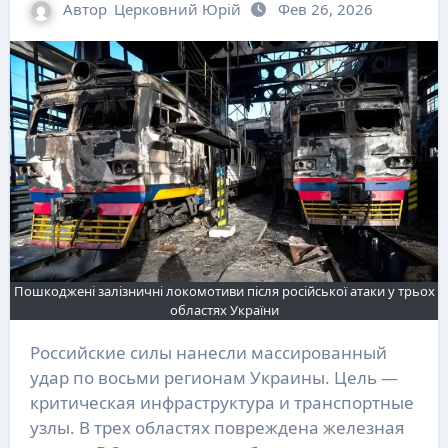
Автор
Церковний Юрій
Фев 26, 2026
Пошкоджені залізничні локомотиви після російської атаки у трьох
областях України
Российские силы нанесли массированный
удар по восьми регионам Украины. Цель —
критическая инфраструктура и транспортные
узлы. В трех областях повреждена железная