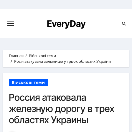
Перейти
к
содержимому
EveryDay
Главная
Військові теми
Росія атакувала залізницю у трьох областях України
Військові теми
Россия атаковала
железную дорогу в трех
областях Украины