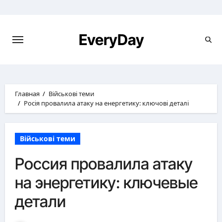
Перейти
к
содержимому
EveryDay
Главная
Військові теми
Росія провалила атаку на енергетику: ключові деталі
Військові теми
Россия провалила атаку
на энергетику: ключевые
детали