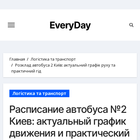
Перейти
к
содержимому
EveryDay
Главная
Логістика та транспорт
Розклад автобуса 2 Київ: актуальний графік руху та
практичний гід
Логістика та транспорт
Расписание автобуса №2
Киев: актуальный график
движения и практический