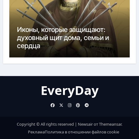
Иконы, которые защищают:
духовный щит дома, семьи и
сердца
EveryDay
Copyright © All rights reserved
|
Newsair
от
Themeansar
.
Реклама
Политика в отношении файлов cookie