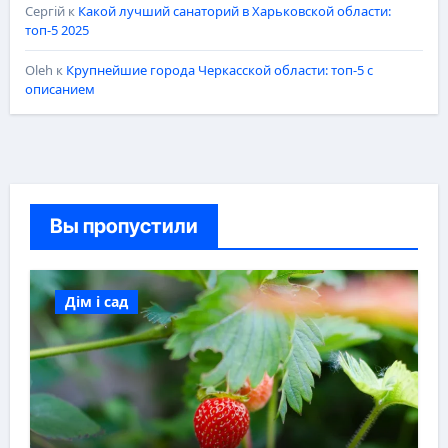
Сергій
к
Какой лучший санаторий в Харьковской области:
топ-5 2025
Oleh
к
Крупнейшие города Черкасской области: топ-5 с
описанием
Вы пропустили
Дім і сад