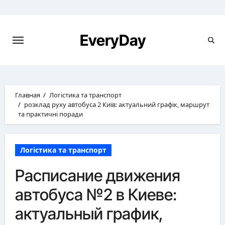
Перейти
к
содержимому
EveryDay
Главная
Логістика та транспорт
розклад руху автобуса 2 Київ: актуальний графік, маршрут
та практичні поради
Логістика та транспорт
Расписание движения
автобуса №2 в Киеве:
актуальный график,