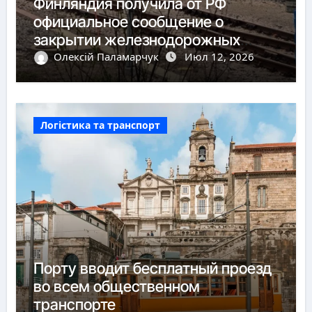
Финляндия получила от РФ
официальное сообщение о
закрытии железнодорожных
пунктов пропуска
Олексій Паламарчук
Июл 12, 2026
Логістика та транспорт
Порту вводит бесплатный проезд
во всем общественном
транспорте