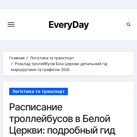
Перейти
к
содержимому
EveryDay
Главная
Логістика та транспорт
Розклад тролейбусів Біла Церква: детальний гід
маршрутами та графіком 2026
Логістика та транспорт
Расписание
троллейбусов в Белой
Церкви: подробный гид