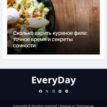
Сколько варить куриное филе:
точное время и секреты
сочности
EveryDay
Copyright © All rights reserved
|
Newsair
от
Themeansar
.