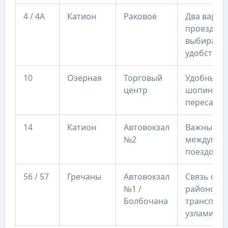
4 / 4А
Катион
Раковое
Два вариа
проезда,
выбирайте
удобству 
10
Озерная
Торговый
Удобный д
центр
шопинга и
пересадок
14
Катион
Автовокзал
Важный д
№2
междугор
поездок
56 / 57
Гречаны
Автовокзал
Связь сев
№1 /
районов с
Болбочана
транспор
узлами