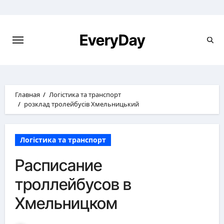
Перейти
к
содержимому
EveryDay
Главная
Логістика та транспорт
розклад тролейбусів Хмельницький
Логістика та транспорт
Расписание
троллейбусов в
Хмельницком