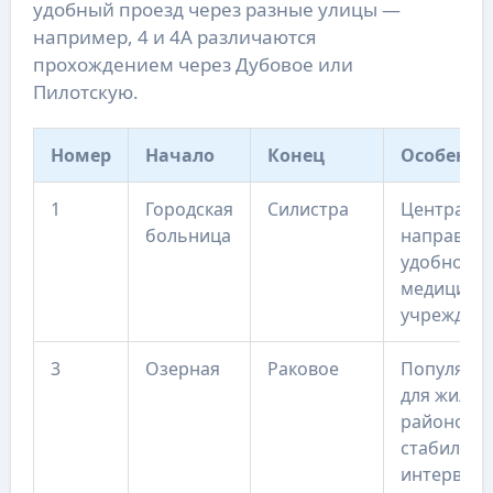
удобный проезд через разные улицы —
например, 4 и 4А различаются
прохождением через Дубовое или
Пилотскую.
Номер
Начало
Конец
Особенно
1
Городская
Силистра
Централь
больница
направлен
удобное д
медицинс
учрежден
3
Озерная
Раковое
Популярн
для жилых
районов,
стабильн
интервал