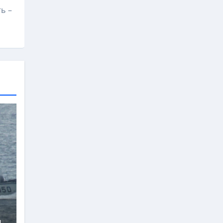
ь –
и