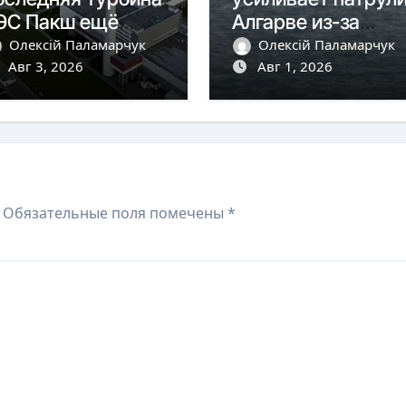
ЭС Пакш ещё
Алгарве из-за
аботает, впереди
кризиса в Сеуте
Олексій Паламарчук
Олексій Паламарчук
 критических дней
Авг 3, 2026
Авг 1, 2026
Обязательные поля помечены
*