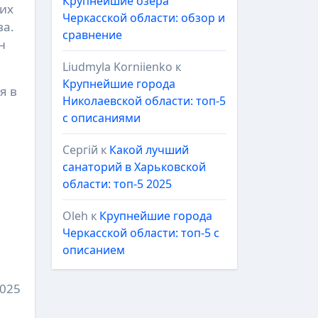
Крупнейшие озёра
гих
Черкасской области: обзор и
ва.
сравнение
н
Liudmyla Korniienko
к
Крупнейшие города
я в
Николаевской области: топ-5
с описаниями
Сергій
к
Какой лучший
санаторий в Харьковской
области: топ-5 2025
,
Oleh
к
Крупнейшие города
Черкасской области: топ-5 с
описанием
2025