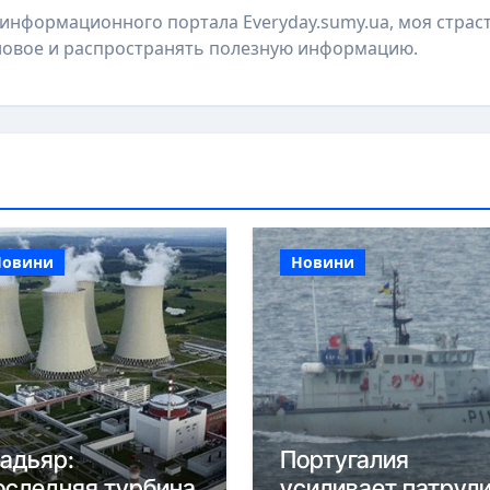
р информационного портала Everyday.sumy.ua, моя страст
 новое и распространять полезную информацию.
Новини
Новини
адьяр:
Португалия
оследняя турбина
усиливает патрул