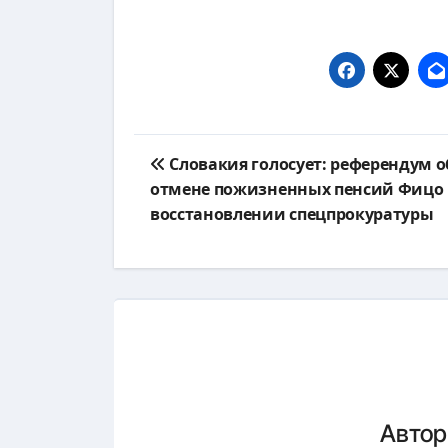
Навигация
Словакия голосует: референдум о
по
отмене пожизненных пенсий Фицо
восстановлении спецпрокуратуры
записям
Авто