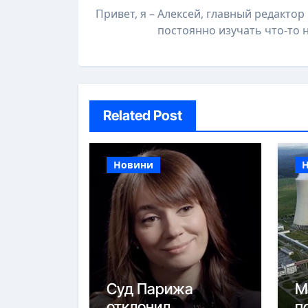
Привет, я – Алексей, главный редакто
постоянно изучать что-то
Related Post
Новини
Суд Парижа
М
отклонил
п