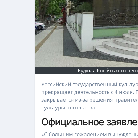
Будівля Російського цент
Российский государственный культурный центр «Русский дом» в столице Молдовы
прекращает деятельность с 4 июля. 
закрывается из-за решения правител
культуры посольства.
Официальное заявле
«С большим сожалением вынуждены 