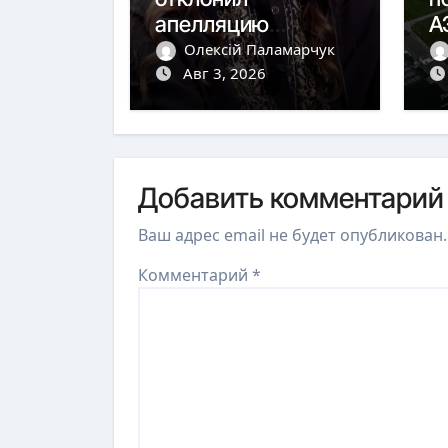
апелляцию
А
Федоровой о
р
Олексій Паламарчук
выдворении
Авг 3, 2026
5
Добавить комментарий
Ваш адрес email не будет опубликован.
Комментарий
*