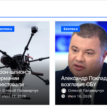
езпека
Безпека
рон-шпион: в
ермании
Александр Поклад
рестовали
возглавит СБУ
олдаванина
Олексій Паламарчук
Олексій Паламарчук
Июл 17, 2026
Июл 16, 2026