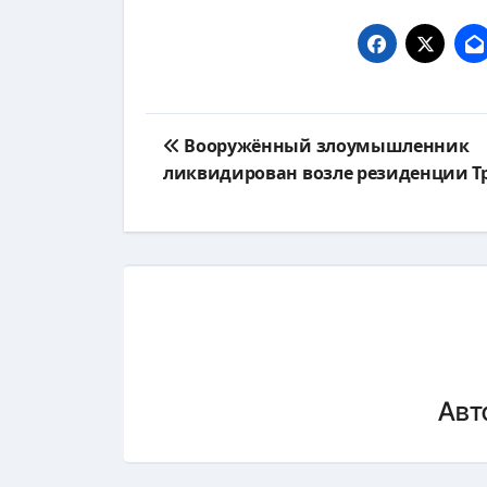
Навигация
Вооружённый злоумышленник
по
ликвидирован возле резиденции Т
записям
Авт