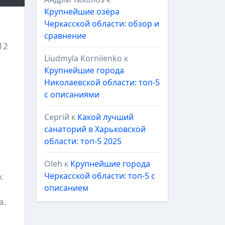
Крупнейшие озёра
Черкасской области: обзор и
сравнение
Liudmyla Korniienko
к
Крупнейшие города
Николаевской области: топ-5
с описаниями
Сергій
к
Какой лучший
санаторий в Харьковской
области: топ-5 2025
Oleh
к
Крупнейшие города
Черкасской области: топ-5 с
к
описанием
а.