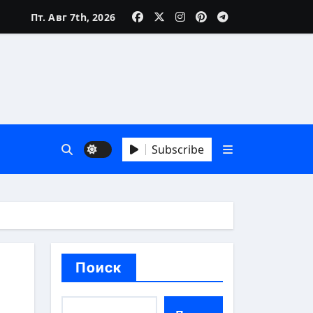
Пт. Авг 7th, 2026
зни
Subscribe
 А до Я
Поиск
аика