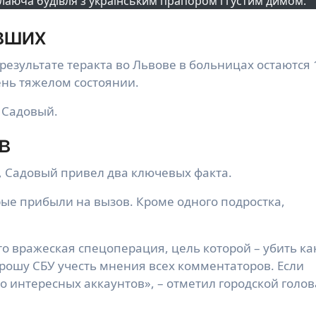
алаюча будівля з українським прапором і густим димом.
вших
ень тяжелом состоянии.
 Садовый.
в
, Садовый привел два ключевых факта.
ые прибыли на вызов. Кроме одного подростка,
Это вражеская спецоперация, цель которой – убить ка
ошу СБУ учесть мнения всех комментаторов. Если
о интересных аккаунтов», – отметил городской голов