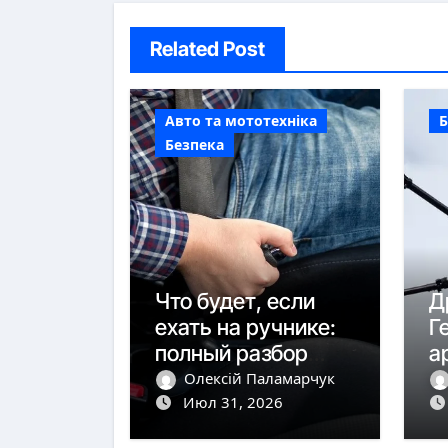
Related Post
Авто та мототехніка
Б
Безпека
Что будет, если
Д
ехать на ручнике:
Г
полный разбор
а
последствий
м
Олексій Паламарчук
Июл 31, 2026