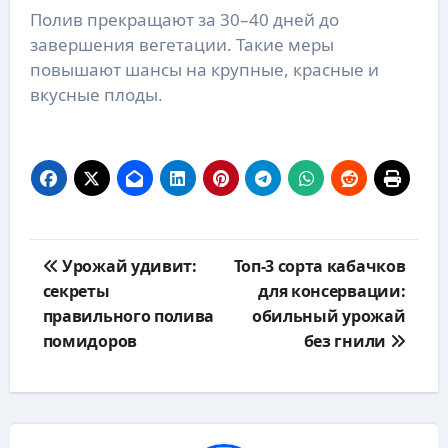
Полив прекращают за 30–40 дней до
завершения вегетации. Такие меры
повышают шансы на крупные, красные и
вкусные плоды.
Навигация
Урожай удивит:
Топ-3 сорта кабачков
по
секреты
для консервации:
записям
правильного полива
обильный урожай
помидоров
без гнили