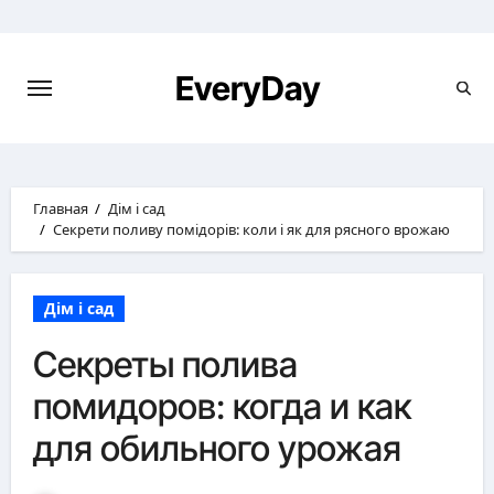
Перейти
к
содержимому
EveryDay
Главная
Дім і сад
Секрети поливу помідорів: коли і як для рясного врожаю
Дім і сад
Секреты полива
помидоров: когда и как
для обильного урожая