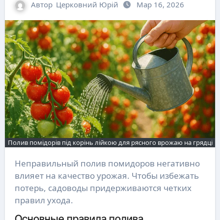
Автор
Церковний Юрій
Мар 16, 2026
Полив помідорів під корінь лійкою для рясного врожаю на грядці
Неправильный полив помидоров негативно
влияет на качество урожая. Чтобы избежать
потерь, садоводы придерживаются четких
правил ухода.
Основные правила полива