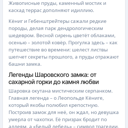
Живописные пруды, каменный мостик и
каскад террас дополняют идиллию.
Кёниг и Гебенштрейтеры сажали редкие
породы, делая парк дендрологическим
шедевром. Весной сирень цветёт облаками,
осенью – золотой ковёр. Прогулка здесь – как
путешествие во времени: шелест листвы
шепчет секреты прошлого, а пруды отражают
башни замка.
Легенды Шаровского замка: от
сахарной горки до камня любви
Шаровка окутана мистическим серпанком.
Главная легенда – о Леопольде Кёниге,
который якобы полюбил крепостную.
Построив замок для неё, он ждал, но девушка
умерла от чахотки. Её призрак бродит по
аллеям, а «Белый лебедь» – символ трагедии.