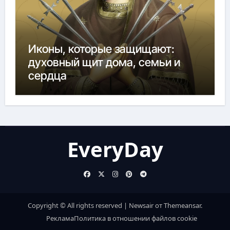
Иконы, которые защищают:
духовный щит дома, семьи и
сердца
EveryDay
Copyright © All rights reserved
|
Newsair
от
Themeansar
.
Реклама
Политика в отношении файлов cookie