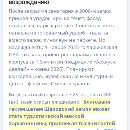
возрождению
После закрытия санатория в 2008-м замок
пришёл в упадок: крыша течёт, фасад
осыпается, парк зарастает. Советская эпоха
нанесла непоправимый ущерб – палаты
вместо залов, линолеум на паркете. Но
надежда есть: в ноябре 2025-го Харьковская
ОВА заказала проект реставрации главного
корпуса за 1,5 млн грн (подрядчик «Архаус»,
дедлайн – конец 2025). Планируют
консервацию, музефикацию и культурный
центр с фондом «Омріяна країна».
Вход платный (взрослые ~25 грн, фото 300
грн), парк открыт ежедневно.
Благодаря
таким шагам Шаровский замок может
стать туристической меккой
Харьковщины, привлекая тысячи гостей