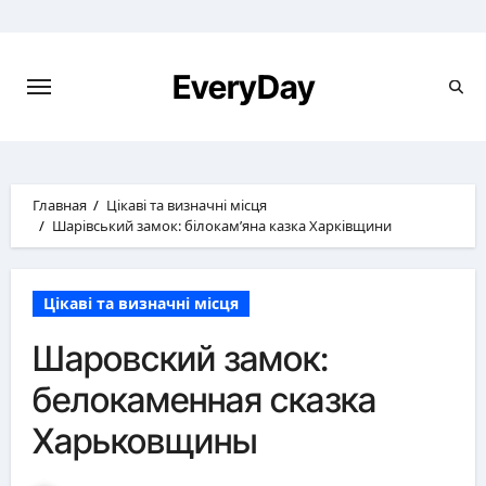
Перейти
к
содержимому
EveryDay
Главная
Цікаві та визначні місця
Шарівський замок: білокам’яна казка Харківщини
Цікаві та визначні місця
Шаровский замок:
белокаменная сказка
Харьковщины