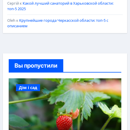
Сергій
к
Какой лучший санаторий в Харьковской области:
топ-5 2025
Oleh
к
Крупнейшие города Черкасской области: топ-5 с
описанием
Вы пропустили
Дім і сад