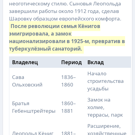
неоготическому стилю. Сыновья Леопольда
завершили работы около 1912 года, сделав
Шаровку образцом европейского комфорта.
После революции семья Кёнигов
эмигрировала, а замок
национализировали в 1925-м, превратив в
туберкулёзный санаторий.
Владелец
Период
Вклад
Начало
Сава
1836–
строительства
Ольховский
1860
усадьбы
Замок на
Братья
1860–
холме,
Гебенштрейтеры
1881
террасы, парк
Расширение,
Леопольд Кёниг
1881–
хозяйственные