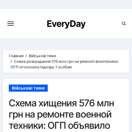
Перейти
к
содержимому
EveryDay
Главная
Військові теми
Схема розкрадання 576 млн грн на ремонті воєнтехніки:
ОГП оголосила підозру 7 особам
Військові теми
Схема хищения 576 млн
грн на ремонте военной
техники: ОГП объявило