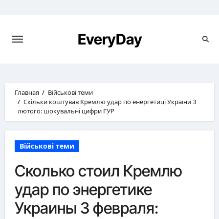
Перейти
к
содержимому
EveryDay
Главная
Військові теми
Скільки коштував Кремлю удар по енергетиці України 3
лютого: шокувальні цифри ГУР
Військові теми
Сколько стоил Кремлю
удар по энергетике
Украины 3 февраля: