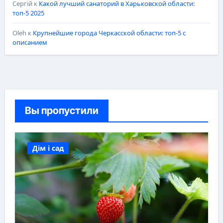
Сергій
к
Какой лучший санаторий в Харьковской области:
топ-5 2025
Oleh
к
Крупнейшие города Черкасской области: топ-5 с
описанием
Вы пропустили
Дім і сад