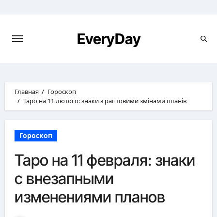
Перейти
к
содержимому
EveryDay
Главная
Гороскоп
Таро на 11 лютого: знаки з раптовими змінами планів
Гороскоп
Таро на 11 февраля: знаки
с внезапными
изменениями планов