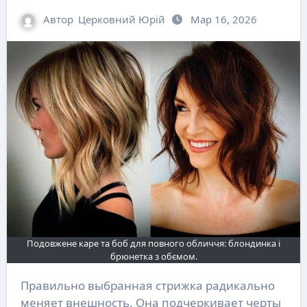
Автор
Церковний Юрій
Мар 16, 2026
Подовжене каре та боб для повного обличчя: блондинка і
брюнетка з обємом.
Правильно выбранная стрижка радикально
меняет внешность. Она подчеркивает черты