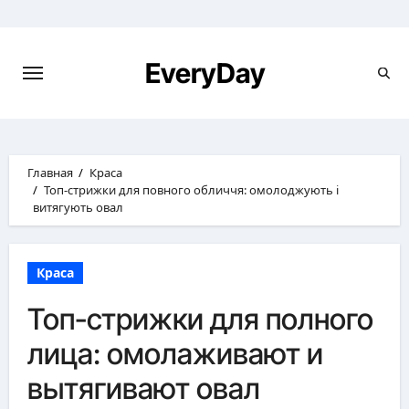
Перейти
к
содержимому
EveryDay
Главная
Краса
Топ-стрижки для повного обличчя: омолоджують і
витягують овал
Краса
Топ-стрижки для полного
лица: омолаживают и
вытягивают овал