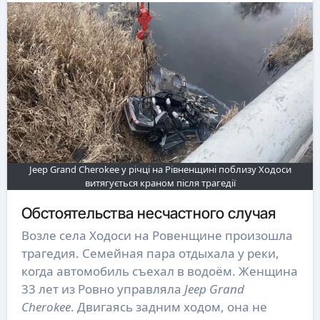
Jeep Grand Cherokee у річці на Рівненщині поблизу Ходоси
витягується краном після трагедії
Обстоятельства несчастного случая
Возле села Ходоси на Ровенщине произошла
трагедия. Семейная пара отдыхала у реки,
когда автомобиль съехал в водоём. Женщина
33 лет из Ровно управляла
Jeep Grand
Cherokee
. Двигаясь задним ходом, она не