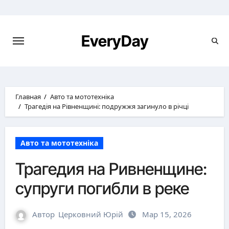
Перейти
к
содержимому
EveryDay
Главная
Авто та мототехніка
Трагедія на Рівненщині: подружжя загинуло в річці
Авто та мототехніка
Трагедия на Ривненщине:
супруги погибли в реке
Автор
Церковний Юрій
Мар 15, 2026