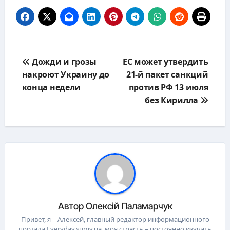
Навигация
Дожди и грозы
ЕС может утвердить
по
накроют Украину до
21-й пакет санкций
записям
конца недели
против РФ 13 июля
без Кирилла
Автор
Олексій Паламарчук
Привет, я – Алексей, главный редактор информационного
портала Everyday.sumy.ua, моя страсть – постоянно изучать