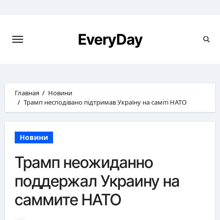
Перейти
к
содержимому
EveryDay
Главная
Новини
Трамп несподівано підтримав Україну на саміті НАТО
Новини
Трамп неожиданно
поддержал Украину на
саммите НАТО