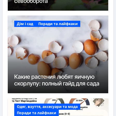
севооборота
Дім і сад
Поради та лайфхаки
Какие растения любят яичную
скорлупу: полный гайд для сада
Одяг, взуття, аксесуари та мода
Поради та лайфхаки