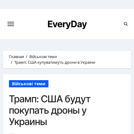
Перейти
к
содержимому
EveryDay
Главная
Військові теми
Трамп: США купуватимуть дрони в України
Військові теми
Трамп: США будут
покупать дроны у
Украины