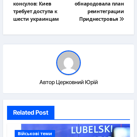
консулов: Киев
обнародовала план
записям
требует доступа к
реинтеграции
шести украинцам
Приднестровья
Автор
Церковний Юрій
Related Post
Військові теми