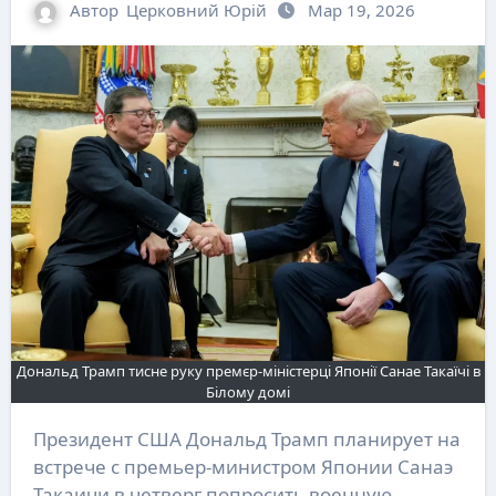
Автор
Церковний Юрій
Мар 19, 2026
Дональд Трамп тисне руку премєр-міністерці Японії Санае Такаїчі в
Білому домі
Президент США Дональд Трамп планирует на
встрече с премьер-министром Японии Санаэ
Такаичи в четверг попросить военную