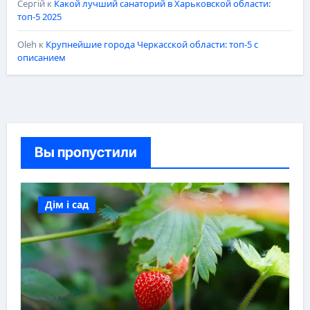
Сергій
к
Какой лучший санаторий в Харьковской области:
топ-5 2025
Oleh
к
Крупнейшие города Черкасской области: топ-5 с
описанием
Вы пропустили
Дім і сад