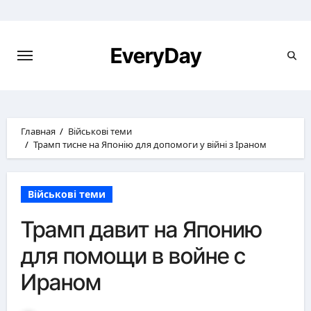
Перейти
к
содержимому
EveryDay
Главная
Військові теми
Трамп тисне на Японію для допомоги у війні з Іраном
Військові теми
Трамп давит на Японию
для помощи в войне с
Ираном