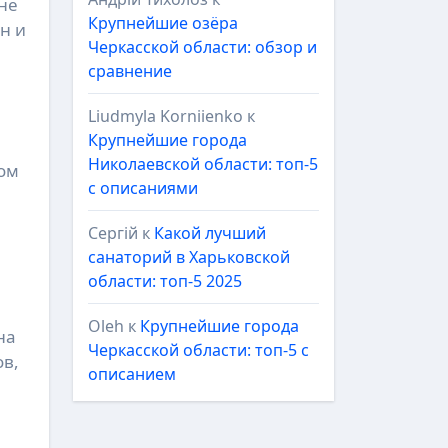
Крупнейшие озёра
н и
Черкасской области: обзор и
сравнение
Liudmyla Korniienko
к
Крупнейшие города
Николаевской области: топ-5
том
с описаниями
Сергій
к
Какой лучший
санаторий в Харьковской
области: топ-5 2025
Oleh
к
Крупнейшие города
на
Черкасской области: топ-5 с
ов,
описанием