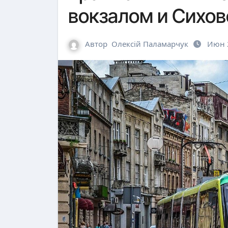
вокзалом и Сихо
Автор
Олексій Паламарчук
Июн 