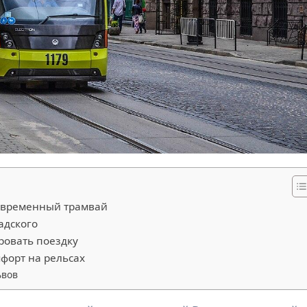
современный трамвай
адского
ровать поездку
форт на рельсах
ьвов