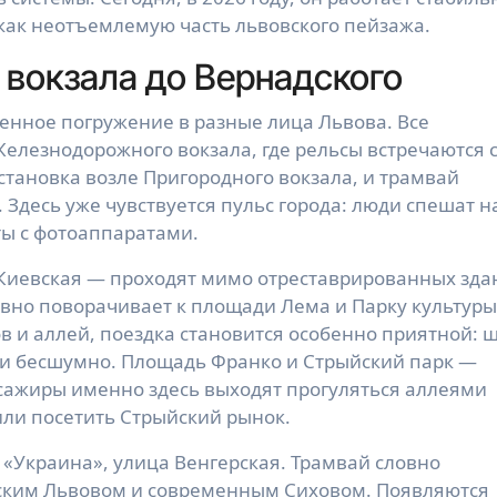
как неотъемлемую часть львовского пейзажа.
 вокзала до Вернадского
енное погружение в разные лица Львова. Все
елезнодорожного вокзала, где рельсы встречаются 
становка возле Пригородного вокзала, и трамвай
Здесь уже чувствуется пульс города: люди спешат н
ты с фотоаппаратами.
Киевская — проходят мимо отреставрированных зда
авно поворачивает к площади Лема и Парку культуры
в и аллей, поездка становится особенно приятной: 
чти бесшумно. Площадь Франко и Стрыйский парк —
сажиры именно здесь выходят прогуляться аллеями
или посетить Стрыйский рынок.
 «Украина», улица Венгерская. Трамвай словно
еским Львовом и современным Сиховом. Появляются