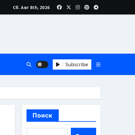
Сб. Авг 8th, 2026
зни
Subscribe
 А до Я
Поиск
аика