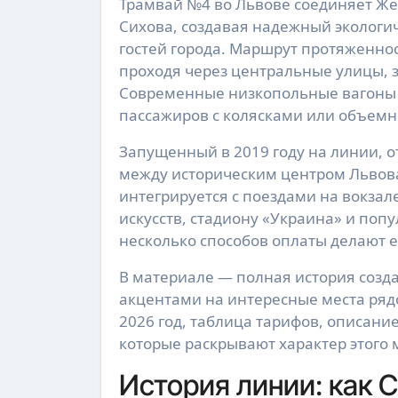
Трамвай №4 во Львове соединяет Железнодорожный вокзал с улицей Вернадского в районе
Сихова, создавая надежный экологи
гостей города. Маршрут протяженнос
проходя через центральные улицы,
Современные низкопольные вагоны 
пассажиров с колясками или объем
Запущенный в 2019 году на линии, о
между историческим центром Львов
интегрируется с поездами на вокзал
искусств, стадиону «Украина» и поп
несколько способов оплаты делают 
В материале — полная история созда
акцентами на интересные места ряд
2026 год, таблица тарифов, описани
которые раскрывают характер этого
История линии: как 