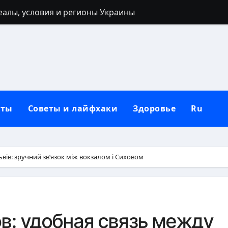
реалы, условия и регионы Украины
 40 лет: запреты, приметы и разумные альтернативы
ться: полный гайд от нуля до сильных рук
ьным кольцом после развода: полный гид для новой жи
лубокий взгляд на природу зла в человеке
кты
Советы и лайфхаки
Здоровье
Ru
 от негатива: полный практический гайд
нную сковороду к использованию: полное руководство от
защитный механизм психики и тела
ьвів: зручний зв’язок між вокзалом і Сиховом
рщин вокруг рта в домашних условиях
: черты лица, региональные различия и этническая моз
в: удобная связь между