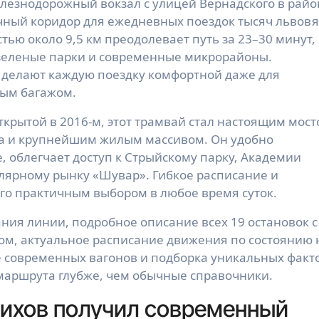
чный коридор для ежедневных поездок тысяч львовя
тью около 9,5 км преодолевает путь за 23–30 минут,
 зеленые парки и современные микрорайоны.
делают каждую поездку комфортной даже для
ным багажом.
ткрытой в 2016-м, этот трамвай стал настоящим мос
а и крупнейшим жилым массивом. Он удобно
е, облегчает доступ к Стрыйскому парку, Академии
улярному рынку «Шувар». Гибкое расписание и
его практичным выбором в любое время суток.
ния линии, подробное описание всех 19 остановок с
ом, актуальное расписание движения по состоянию 
е современных вагонов и подборка уникальных факт
 маршрута глубже, чем обычные справочники.
Сихов получил современный