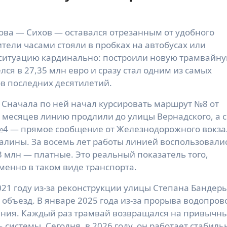
ова — Сихов — оставался отрезанным от удобного
тели часами стояли в пробках на автобусах или
 ситуацию кардинально: построили новую трамвайн
ся в 27,35 млн евро и сразу стал одним из самых
в последних десятилетий.
 Сначала по ней начал курсировать маршрут №8 от
 месяцев линию продлили до улицы Вернадского, а с
№4 — прямое сообщение от Железнодорожного вокза
Калины. За восемь лет работы линией воспользовали
3 млн — платные. Это реальный показатель того,
менно в таком виде транспорта.
21 году из-за реконструкции улицы Степана Бандер
 объезд. В январе 2025 года из-за прорыва водопров
ения. Каждый раз трамвай возвращался на привычн
системы. Сегодня, в 2026 году, он работает стабиль