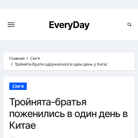
Перейти
к
содержимому
EveryDay
Главная
Сім'я
Трійнята-брати одружилися в один день у Китаї
Сім'я
Тройнята-братья
поженились в один день в
Китае