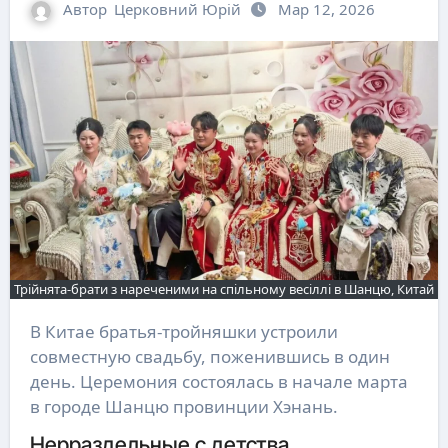
Автор
Церковний Юрій
Мар 12, 2026
Трійнята-брати з нареченими на спільному весіллі в Шанцю, Китай
В Китае братья-тройняшки устроили
совместную свадьбу, поженившись в один
день. Церемония состоялась в начале марта
в городе Шанцю провинции Хэнань.
Нерраздельные с детства