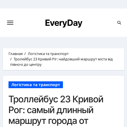
Перейти
к
содержимому
EveryDay
Главная
Логістика та транспорт
Тролейбус 23 Кривий Ріг: найдовший маршрут міста від
півночі до центру
Логістика та транспорт
Троллейбус 23 Кривой
Рог: самый длинный
маршрут города от