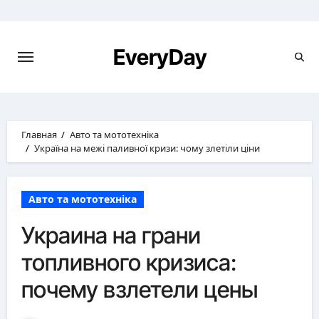
Перейти
к
содержимому
EveryDay
Главная
Авто та мототехніка
Україна на межі паливної кризи: чому злетіли ціни
Авто та мототехніка
Украина на грани
топливного кризиса:
почему взлетели цены