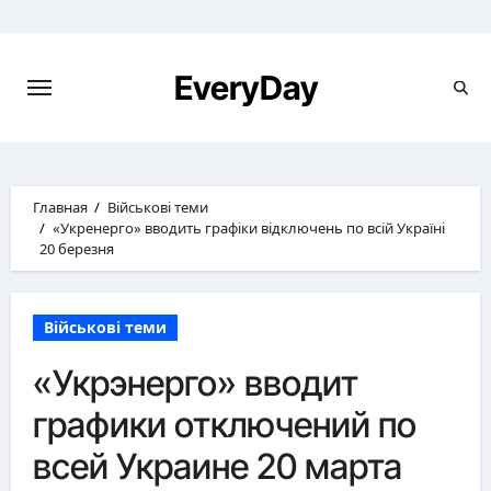
Перейти
к
содержимому
EveryDay
Главная
Військові теми
«Укренерго» вводить графіки відключень по всій Україні
20 березня
Військові теми
«Укрэнерго» вводит
графики отключений по
всей Украине 20 марта