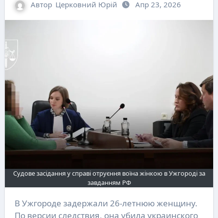
Автор
Церковний Юрій
Апр 23, 2026
Судове засідання у справі отруєння воїна жінкою в Ужгороді за
завданням РФ
В Ужгороде задержали 26-летнюю женщину.
По версии следствия, она убила украинского