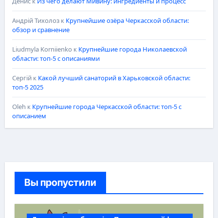
Денис
к
Из чего делают Мивину: ингредиенты и процесс
Андрій Тихолоз
к
Крупнейшие озёра Черкасской области:
обзор и сравнение
Liudmyla Korniienko
к
Крупнейшие города Николаевской
области: топ-5 с описаниями
Сергій
к
Какой лучший санаторий в Харьковской области:
топ-5 2025
Oleh
к
Крупнейшие города Черкасской области: топ-5 с
описанием
Вы пропустили