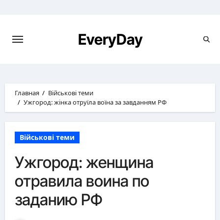
Перейти
к
содержимому
EveryDay
Главная
Військові теми
Ужгород: жінка отруїла воїна за завданням РФ
Військові теми
Ужгород: женщина
отравила воина по
заданию РФ