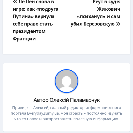
Ле Пен снова в
Реут в суде:
по
игре: как «подруга
Жикович
записям
Путина» вернула
«психанул» и сам
себе право стать
убил Березовскую
президентом
Франции
Автор
Олексій Паламарчук
Привет, я – Алексей, главный редактор информационного
портала Everyday.sumy.ua, моя страсть – постоянно изучать
что-то новое и распространять полезную информацию.