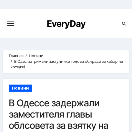
Перейти
к
содержимому
EveryDay
Главная
Новини
В Одесі затримали заступника голови облради за хабар на
котеджі
Новини
В Одессе задержали
заместителя главы
облсовета за взятку на