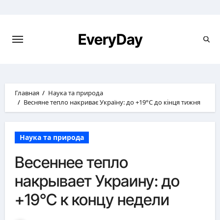
Перейти
к
содержимому
EveryDay
Главная
Наука та природа
Весняне тепло накриває Україну: до +19°C до кінця тижня
Наука та природа
Весеннее тепло
накрывает Украину: до
+19°C к концу недели