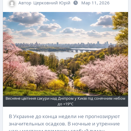
Автор
Церковний Юрій
Мар 11, 2026
Весняне цвітіння сакури над Дніпром у Києві під сонячним небом
до +19°C
В Украине до конца недели не прогнозируют
значительных осадков. В ночные и утренние
часы местами возможен слабый туман,