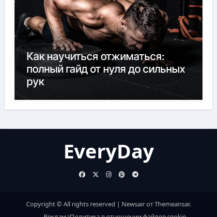
Как научиться отжиматься:
полный гайд от нуля до сильных
рук
EveryDay
Copyright © All rights reserved
|
Newsair
от
Themeansar
.
Реклама
Политика в отношении файлов cookie