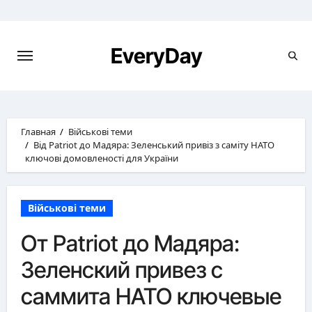
Перейти
к
содержимому
EveryDay
Главная
Військові теми
Від Patriot до Мадяра: Зеленський привіз з саміту НАТО
ключові домовленості для України
Військові теми
От Patriot до Мадяра:
Зеленский привез с
саммита НАТО ключевые