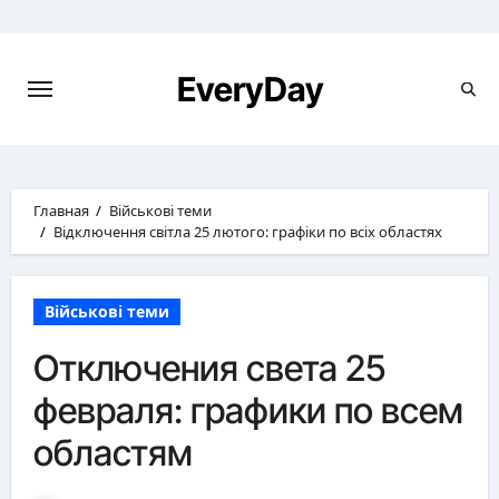
Перейти
к
содержимому
EveryDay
Главная
Військові теми
Відключення світла 25 лютого: графіки по всіх областях
Військові теми
Отключения света 25
февраля: графики по всем
областям